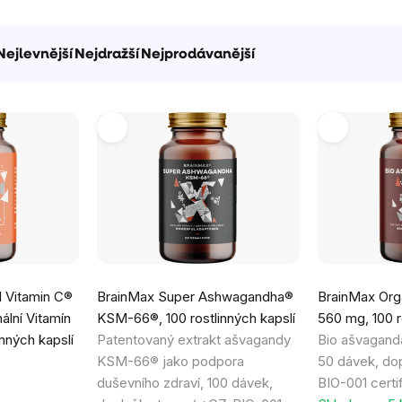
Nejlevnější
Nejdražší
Nejprodávanější
 Vitamin C®
BrainMax Super Ashwagandha®
BrainMax Org
lní Vitamín
KSM-66®, 100 rostlinných kapslí
560 mg, 100 r
nných kapslí
Patentovaný extrakt ašvagandy
Bio ašvaganda
KSM-66® jako podpora
50 dávek, dop
duševního zdraví, 100 dávek,
BIO-001 certif