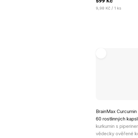
599 Kč
Měrná
9,98 Kč / 1 ks
cena:
BrainMax Curcumin 
60 rostlinných kapsl
kurkumin s piperin
vědecky ověřené k