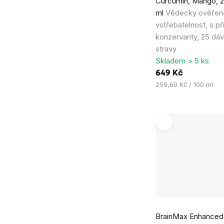
Curcumin, Mango, 
ml
Vědecky ověřená
vstřebatelnost, s př
konzervanty, 25 dá
stravy
Skladem > 5 ks
649 Kč
Měrná
259,60 Kč / 100 ml
cena:
BrainMax Enhanced