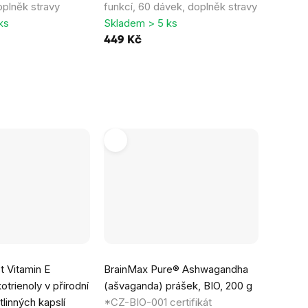
oplněk stravy
funkcí, 60 dávek, doplněk stravy
ks
Skladem > 5 ks
449 Kč
 Vitamin E
BrainMax Pure® Ashwagandha
trienoly v přírodní
(ašvaganda) prášek, BIO, 200 g
linných kapslí
*CZ-BIO-001 certifikát