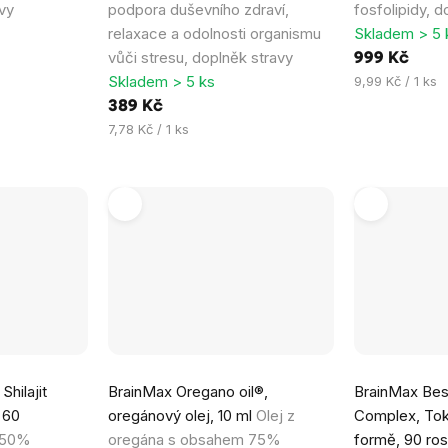
vy
podpora duševního zdraví,
fosfolipidy, d
relaxace a odolnosti organismu
Skladem > 5 
vůči stresu, doplněk stravy
999 Kč
Skladem > 5 ks
Měrná
9,99 Kč / 1 ks
cena:
389 Kč
Měrná
7,78 Kč / 1 ks
cena:
hilajit
BrainMax Oregano oil®,
BrainMax Best
 60
oregánový olej, 10 ml
Olej z
Complex, Toko
 50%
oregána s obsahem 75%
formě, 90 rost