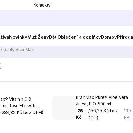
Kontakty
ýživa
Novinky
Muži
Ženy
Děti
Oblečení a doplňky
Domov
Přírod
oxidanty BrainMax
x
BrainMax Pure® Aloe Vera
tamin C &
Juice, BIO, 500 ml
tin, Rose Hip with
(156,25 Kč bez
199
175
vonoids, 100 rostlinných
(284,82 Kč bez DPH)
DPH)
Kč
Kč