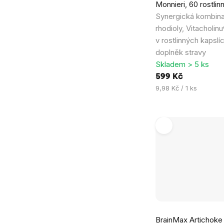
Monnieri, 60 rostlin
Synergická kombina
rhodioly, Vitacholinu
v rostlinných kapslí
doplněk stravy
Skladem > 5 ks
599 Kč
Měrná
9,98 Kč / 1 ks
cena:
BrainMax Artichoke 