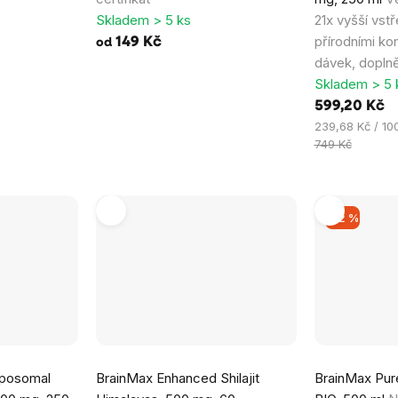
Skladem > 5 ks
21x vyšší vstř
přírodními ko
149 Kč
od
dávek, doplně
Skladem > 5 
599,20 Kč
Měrná
239,68 Kč / 10
cena:
749 Kč
–12 %
iposomal
BrainMax Enhanced Shilajit
BrainMax Pure