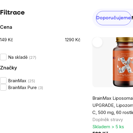
Postranní
Filtrace
Řazení
Doporučujeme
panel
produktů
Cena
149
Kč
1290
Kč
Výpis
produktů
Na skladě
27
Značky
BrainMax
25
BrainMax Pure
3
BrainMax Liposomal
UPGRADE, Lipozomá
C, 500 mg, 60 rostli
Doplněk stravy
Skladem > 5 ks