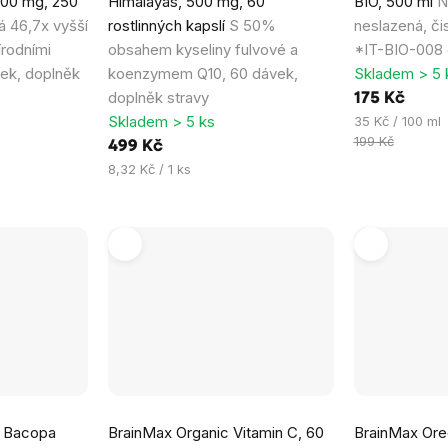
200 mg, 250
Himalayas, 500 mg, 60
BIO, 500 ml
N
 46,7x vyšší
rostlinných kapslí
S 50%
neslazená, či
írodními
obsahem kyseliny fulvové a
*IT-BIO-008 c
vek, doplněk
koenzymem Q10, 60 dávek,
Skladem > 5 
doplněk stravy
175 Kč
Skladem > 5 ks
Měrná
35 Kč / 100 ml
cena:
199 Kč
499 Kč
Měrná
8,32 Kč / 1 ks
cena:
 Bacopa
BrainMax Organic Vitamin C, 60
BrainMax Ore