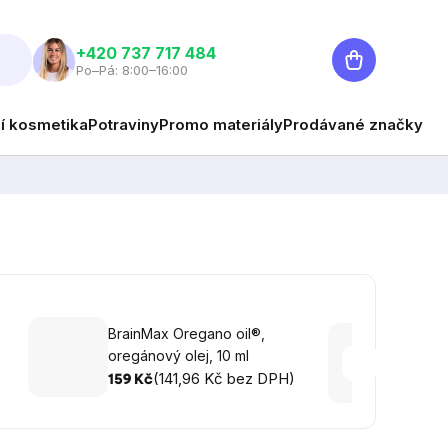
Nákupní
+420 737 717 484
Po–Pá: 8:00–16:00
košík
ní kosmetika
Potraviny
Promo materiály
Prodávané značky
Brain
BrainMax Oregano oil®,
Blood
oregánový olej, 10 ml
kapslí
449
(141,96 Kč bez DPH)
159 Kč
Kč