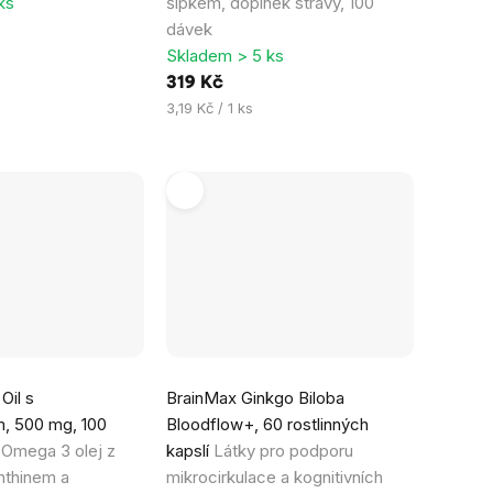
ks
šípkem, doplněk stravy, 100
dávek
Skladem > 5 ks
319 Kč
Měrná
3,19 Kč / 1 ks
cena:
Oil s
BrainMax Ginkgo Biloba
m, 500 mg, 100
Bloodflow+, 60 rostlinných
í
Omega 3 olej z
kapslí
Látky pro podporu
anthinem a
mikrocirkulace a kognitivních