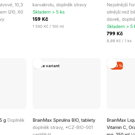
lvové, 10,3
karvakrolu, doplněk stravy
Nejsilnější fo
em Q10, 60
Skladem > 5 ks
silnější než b
vy
dávek, doplně
159 Kč
Měrná
Skladem > 5 
1 590 Kč / 100 ml
cena:
799 Kč
Měrná
8,88 Kč / 1 ks
cena:
Více variant
–20 %
15 g
Doplněk
BrainMax Spirulina BIO, tablety
BrainMax Liq
doplněk stravy, *CZ-BIO-001
Vitamin C, Or
certifikát
mg, 250 ml
V