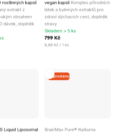
 rostlinných kapslí
vegan kapslí
Komplex přírodních
ný extrakt z
látek a bylinných extraktů pro
ysokým obsahem
zdraví dýchacích cest, doplněk
00 dávek, doplněk
stravy
Skladem > 5 ks
ks
799 Kč
Měrná
8,88 Kč / 1 ks
cena:
Vyprodáno
S Liquid Liposomal
BrainMax Pure® Kurkuma