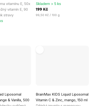
rma vitamínu E, 50x
Skladem > 5 ks
ěžný vitamín E, 90
199 Kč
k stravy
Měrná
99,50 Kč / 100 g
cena:
ks
uid Liposomal
BrainMax KIDS Liquid Liposomal
ange & Vanilla, 500
Vitamin C & Zinc, mango, 150 ml
ědecky ověřená
Dětská imunita s mangovou