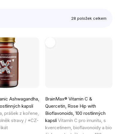
28
položek celkem
anic Ashwagandha,
BrainMax® Vitamin C &
ostlinných kapslí
Quercetin, Rose Hip with
, prášek z kořene,
Bioflavonoids, 100 rostlinných
lněk stravy / *CZ-
kapslí
Vitamín C pro imunitu, s
ikát
kvercetinem, bioflavonoidy a bio