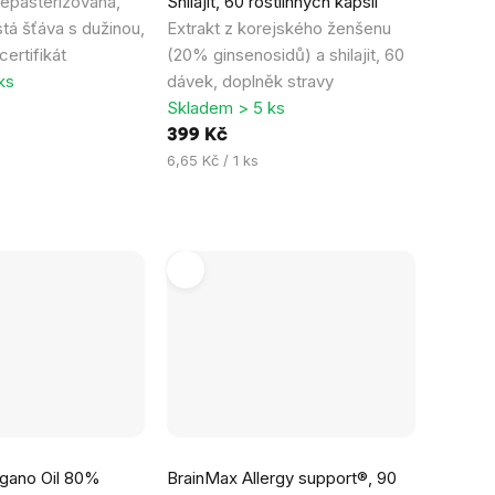
epasterizovaná,
Shilajit, 60 rostlinných kapslí
stá šťáva s dužinou,
Extrakt z korejského ženšenu
ertifikát
(20% ginsenosidů) a shilajit, 60
ks
dávek, doplněk stravy
Skladem > 5 ks
399 Kč
Měrná
6,65 Kč / 1 ks
cena:
gano Oil 80%
BrainMax Allergy support®, 90