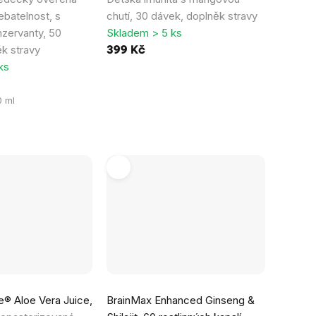
ebatelnost, s
chutí, 30 dávek, doplněk stravy
nzervanty, 50
Skladem > 5 ks
k stravy
399 Kč
ks
0 ml
® Aloe Vera Juice,
BrainMax Enhanced Ginseng &