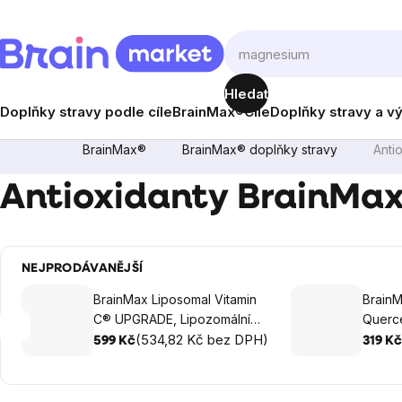
Přejít
na
obsah
Hledat
Doplňky stravy podle cíle
BrainMax®
Cíle
Doplňky stravy a v
BrainMax®
BrainMax® doplňky stravy
Anti
Antioxidanty BrainMa
NEJPRODÁVANĚJŠÍ
BrainMax Liposomal Vitamin
BrainMax® Vi
C® UPGRADE, Lipozomální
Querce
Vitamín C, 500 mg, 60
(534,82 Kč bez DPH)
Biofla
599 Kč
319 Kč
rostlinných kapslí
kapslí