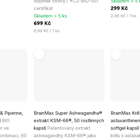
doplněk stravy / *CZ-BIO-001
Skladem > 5 
certifikát
299 Kč
Skladem > 5 ks
Měrná
2,99 Kč / 1 ks
cena:
699 Kč
Měrná
6,99 Kč / 1 ks
cena:
& Piperine,
BrainMax Super Ashwagandha®
BrainMax Krill 
í
BIO
extrakt KSM-66®, 50 rostlinných
astaxanthine
em ve
kapslí
Patentovaný extrakt
softgel kapsl
ombinaci, 60
ashwagandhy KSM-66® jako
krillu s astax