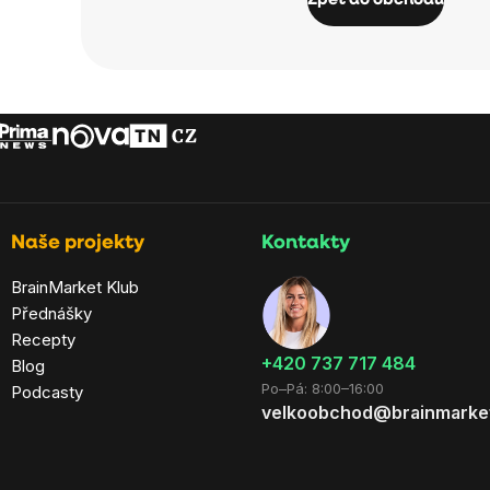
Zpět do obchodu
Naše projekty
Kontakty
BrainMarket Klub
Přednášky
Recepty
+420 737 717 484
Blog
Po–Pá: 8:00–16:00
Podcasty
velkoobchod@brainmarke