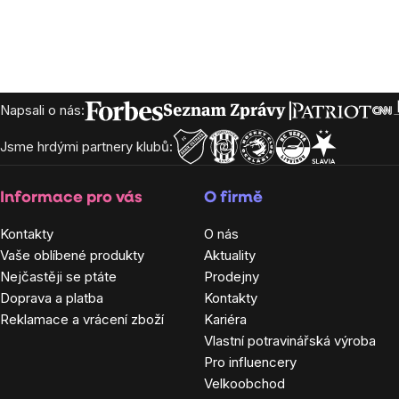
Zápatí
Napsali o nás:
Jsme hrdými partnery klubů:
Informace pro vás
O firmě
Kontakty
O nás
Vaše oblíbené produkty
Aktuality
Nejčastěji se ptáte
Prodejny
Doprava a platba
Kontakty
Reklamace a vrácení zboží
Kariéra
Vlastní potravinářská výroba
Pro influencery
Velkoobchod