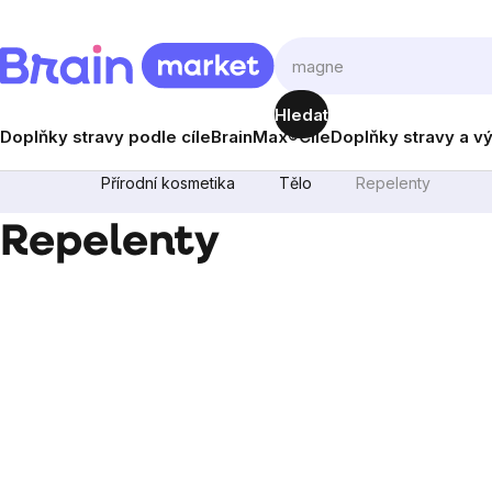
Přejít
na
obsah
Hledat
Doplňky stravy podle cíle
BrainMax®
Cíle
Doplňky stravy a v
Přírodní kosmetika
Tělo
Repelenty
Repelenty
Postranní
panel