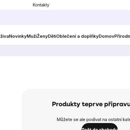
Kontakty
ýživa
Novinky
Muži
Ženy
Děti
Oblečení a doplňky
Domov
Přírod
Produkty teprve připrav
Můžete se ale podívat na ostatní kat