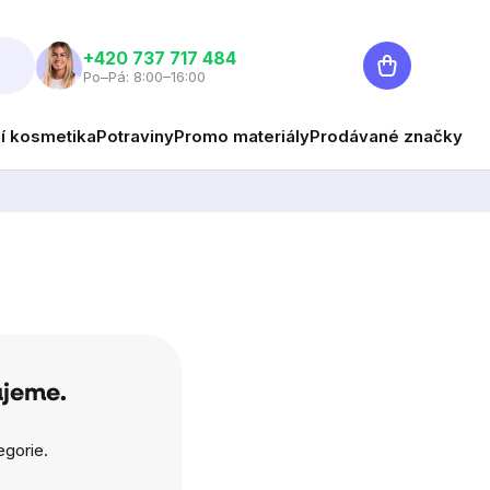
Nákupní
+420 737 717 484
Po–Pá: 8:00–16:00
košík
ní kosmetika
Potraviny
Promo materiály
Prodávané značky
ujeme.
egorie.