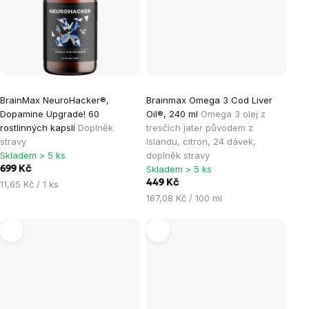
BrainMax NeuroHacker®,
Brainmax Omega 3 Cod Liver
Dopamine Upgrade! 60
Oil®, 240 ml
Omega 3 olej z
rostlinných kapslí
Doplněk
tresčích jater původem z
stravy
Islandu, citron, 24 dávek,
Skladem > 5 ks
doplněk stravy
Skladem > 5 ks
699 Kč
Měrná
449 Kč
11,65 Kč / 1 ks
cena:
Měrná
187,08 Kč / 100 ml
cena: