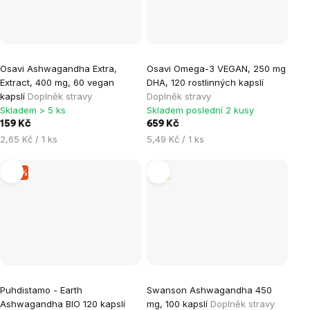
Osavi Ashwagandha Extra,
Osavi Omega-3 VEGAN, 250 mg
Extract, 400 mg, 60 vegan
DHA, 120 rostlinných kapslí
kapslí
Doplněk stravy
Doplněk stravy
Skladem > 5 ks
Skladem poslední 2 kusy
159 Kč
659 Kč
Měrná
Měrná
2,65 Kč / 1 ks
5,49 Kč / 1 ks
cena:
cena:
–9 %
Tip
Puhdistamo - Earth
Swanson Ashwagandha 450
Ashwagandha BIO 120 kapslí
mg, 100 kapslí
Doplněk stravy