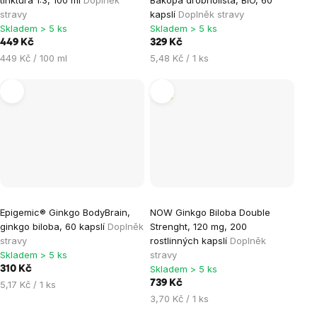
stravy
kapslí
Doplněk stravy
Skladem > 5 ks
Skladem > 5 ks
449 Kč
329 Kč
Měrná
Měrná
449 Kč / 100 ml
5,48 Kč / 1 ks
cena:
cena:
Tip
Epigemic® Ginkgo BodyBrain,
NOW Ginkgo Biloba Double
ginkgo biloba, 60 kapslí
Doplněk
Strenght, 120 mg, 200
stravy
rostlinných kapslí
Doplněk
Skladem > 5 ks
stravy
Skladem > 5 ks
310 Kč
Měrná
739 Kč
5,17 Kč / 1 ks
cena:
Měrná
3,70 Kč / 1 ks
cena: