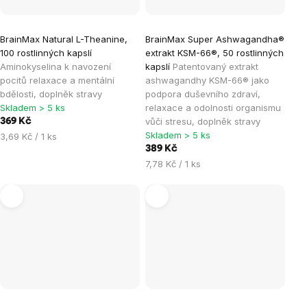
BrainMax Natural L-Theanine,
BrainMax Super Ashwagandha®
100 rostlinných kapslí
extrakt KSM-66®, 50 rostlinných
Aminokyselina k navození
kapslí
Patentovaný extrakt
pocitů relaxace a mentální
ashwagandhy KSM-66® jako
bdělosti, doplněk stravy
podpora duševního zdraví,
Skladem > 5 ks
relaxace a odolnosti organismu
vůči stresu, doplněk stravy
369 Kč
Skladem > 5 ks
Měrná
3,69 Kč / 1 ks
cena:
389 Kč
Měrná
7,78 Kč / 1 ks
cena: