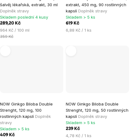
šalvěj lékařská, extrakt, 30 ml
extrakt, 450 mg, 90 rostlinných
Doplněk stravy
kapslí
Doplněk stravy
Skladem poslední 4 kusy
Skladem > 5 ks
289,20 Kč
619 Kč
Měrná
Měrná
964 Kč / 100 ml
6,88 Kč / 1 ks
cena:
cena:
359 Kč
NOW Ginkgo Biloba Double
NOW Ginkgo Biloba Double
Strenght, 120 mg, 100
Strenght, 120 mg, 50 rostlinných
rostlinných kapslí
Doplněk
kapslí
Doplněk stravy
stravy
Skladem > 5 ks
Skladem > 5 ks
239 Kč
409 Kč
Měrná
4,78 Kč / 1 ks