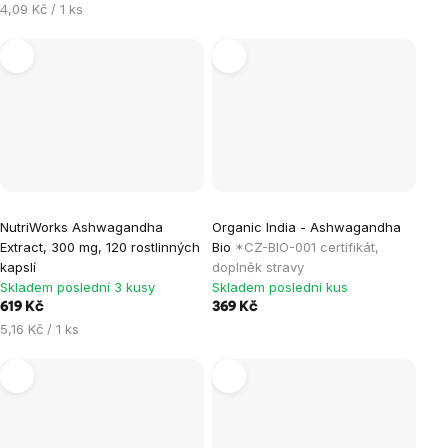
Měrná
cena:
4,09 Kč / 1 ks
cena:
NutriWorks Ashwagandha
Organic India - Ashwagandha
Extract, 300 mg, 120 rostlinných
Bio
*CZ-BIO-001 certifikát,
kapslí
doplněk stravy
Skladem poslední 3 kusy
Skladem poslední kus
619 Kč
369 Kč
Měrná
5,16 Kč / 1 ks
cena: