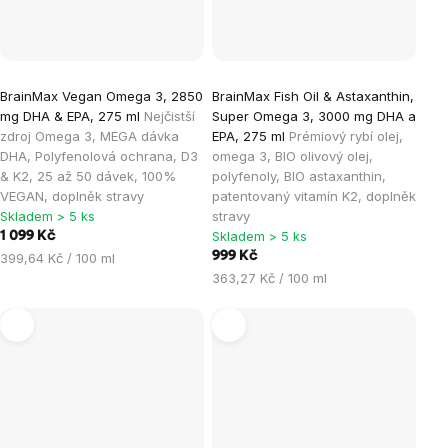
Průměrné
BrainMax Vegan Omega 3, 2850
BrainMax Fish Oil & Astaxanthin,
hodnocení
mg DHA & EPA, 275 ml
Nejčistší
Super Omega 3, 3000 mg DHA a
produktu
zdroj Omega 3, MEGA dávka
EPA, 275 ml
Prémiový rybí olej,
je
DHA, Polyfenolová ochrana, D3
omega 3, BIO olivový olej,
& K2, 25 až 50 dávek, 100%
polyfenoly, BIO astaxanthin,
5,0
VEGAN, doplněk stravy
patentovaný vitamín K2, doplněk
z
Skladem > 5 ks
stravy
5
Skladem > 5 ks
1 099 Kč
hvězdiček.
Měrná
999 Kč
399,64 Kč / 100 ml
cena:
Měrná
363,27 Kč / 100 ml
cena: