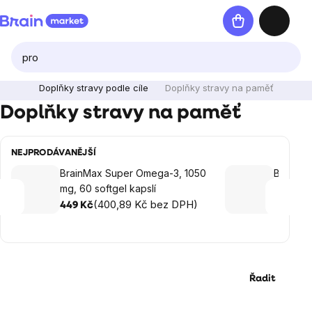
Přejít
Nákupní
na
košík
obsah
Doplňky stravy podle cíle
Doplňky stravy na paměť
Doplňky stravy na paměť
NEJPRODÁVANĚJŠÍ
BrainMax Super Omega-3, 1050
Brainma
mg, 60 softgel kapslí
Oil®, 24
(400,89 Kč bez DPH)
449 Kč
449 Kč
Řadit