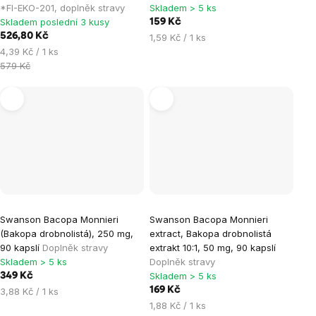
*FI-EKO-201, doplněk stravy
Skladem > 5 ks
Skladem poslední 3 kusy
159 Kč
526,80 Kč
Měrná
1,59 Kč / 1 ks
Měrná
cena:
4,39 Kč / 1 ks
cena:
579 Kč
Swanson Bacopa Monnieri
Swanson Bacopa Monnieri
(Bakopa drobnolistá), 250 mg,
extract, Bakopa drobnolistá
90 kapslí
Doplněk stravy
extrakt 10:1, 50 mg, 90 kapslí
Skladem > 5 ks
Doplněk stravy
Skladem > 5 ks
349 Kč
Měrná
169 Kč
3,88 Kč / 1 ks
cena:
Měrná
1,88 Kč / 1 ks