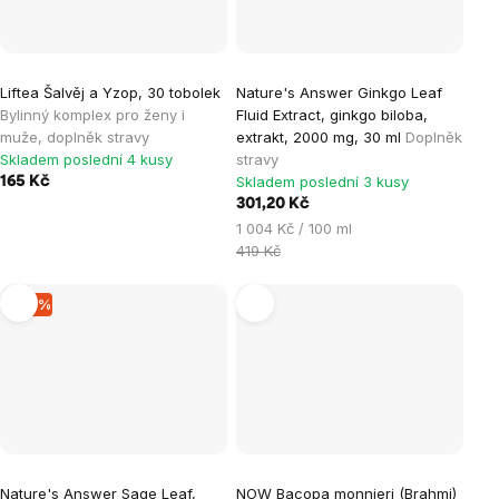
Liftea Šalvěj a Yzop, 30 tobolek
Nature's Answer Ginkgo Leaf
Bylinný komplex pro ženy i
Fluid Extract, ginkgo biloba,
muže, doplněk stravy
extrakt, 2000 mg, 30 ml
Doplněk
Skladem poslední 4 kusy
stravy
Skladem poslední 3 kusy
165 Kč
301,20 Kč
Měrná
1 004 Kč / 100 ml
cena:
419 Kč
–19 %
Nature's Answer Sage Leaf,
NOW Bacopa monnieri (Brahmi)