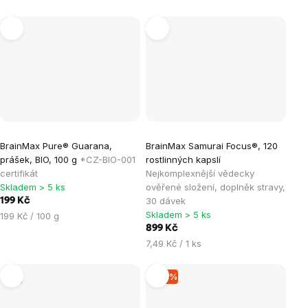
BrainMax Pure® Guarana,
BrainMax Samurai Focus®, 120
prášek, BIO, 100 g
*CZ-BIO-001
rostlinných kapslí
certifikát
Nejkomplexnější vědecky
Skladem > 5 ks
ověřené složení, doplněk stravy,
30 dávek
199 Kč
Skladem > 5 ks
Měrná
199 Kč / 100 g
cena:
899 Kč
Měrná
7,49 Kč / 1 ks
cena:
Tip
–10 %