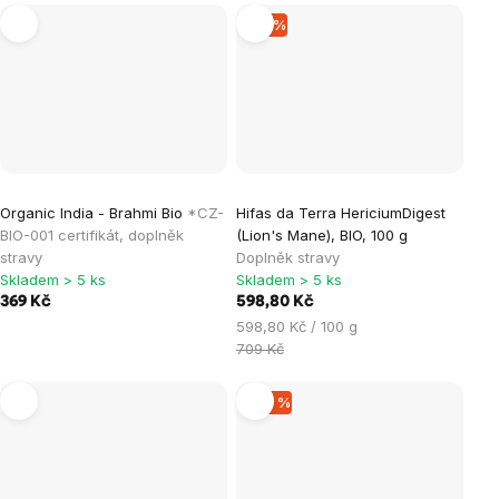
–15 %
Organic India - Brahmi Bio
*CZ-
Hifas da Terra HericiumDigest
BIO-001 certifikát, doplněk
(Lion's Mane), BIO, 100 g
stravy
Doplněk stravy
Skladem > 5 ks
Skladem > 5 ks
369 Kč
598,80 Kč
Měrná
598,80 Kč / 100 g
cena:
709 Kč
–28 %