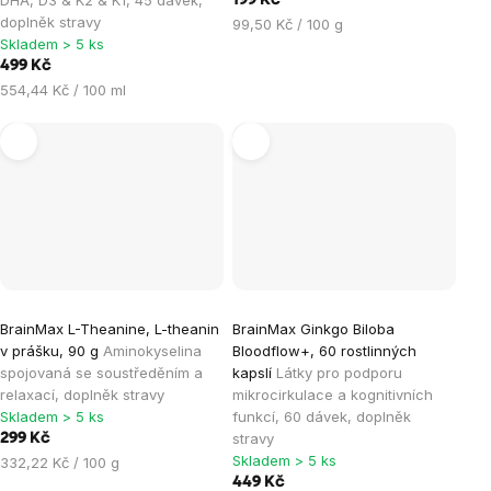
DHA, D3 & K2 & K1, 45 dávek,
199 Kč
doplněk stravy
Měrná
99,50 Kč / 100 g
Skladem > 5 ks
cena:
499 Kč
Měrná
554,44 Kč / 100 ml
cena:
BrainMax L-Theanine, L-theanin
BrainMax Ginkgo Biloba
v prášku, 90 g
Aminokyselina
Bloodflow+, 60 rostlinných
spojovaná se soustředěním a
kapslí
Látky pro podporu
relaxací, doplněk stravy
mikrocirkulace a kognitivních
Skladem > 5 ks
funkcí, 60 dávek, doplněk
stravy
299 Kč
Skladem > 5 ks
Měrná
332,22 Kč / 100 g
cena:
449 Kč