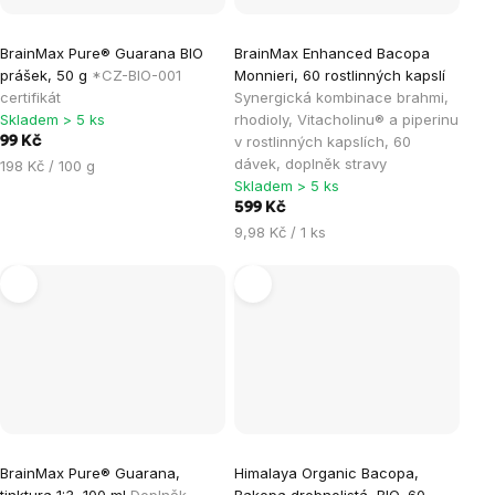
BrainMax Pure® Guarana BIO
BrainMax Enhanced Bacopa
prášek, 50 g
*CZ-BIO-001
Monnieri, 60 rostlinných kapslí
certifikát
Synergická kombinace brahmi,
Skladem > 5 ks
rhodioly, Vitacholinu® a piperinu
v rostlinných kapslích, 60
99 Kč
dávek, doplněk stravy
Měrná
198 Kč / 100 g
Skladem > 5 ks
cena:
599 Kč
Měrná
9,98 Kč / 1 ks
cena:
BrainMax Pure® Guarana,
Himalaya Organic Bacopa,
tinktura 1:3, 100 ml
Doplněk
Bakopa drobnolistá, BIO, 60