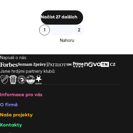
cena:
Ovládací
Načíst 27 dalších
prvky
Stránkování
1
2
výpisu
Nahoru
Napsali o nás:
Zápatí
Jsme hrdými partnery klubů:
Informace pro vás
O firmě
Naše projekty
Kontakty