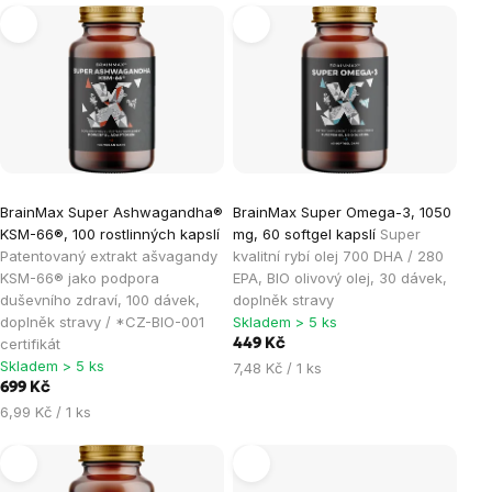
Výpis
produktů
BrainMax Super Ashwagandha®
BrainMax Super Omega-3, 1050
KSM-66®, 100 rostlinných kapslí
mg, 60 softgel kapslí
Super
Patentovaný extrakt ašvagandy
kvalitní rybí olej 700 DHA / 280
KSM-66® jako podpora
EPA, BIO olivový olej, 30 dávek,
duševního zdraví, 100 dávek,
doplněk stravy
doplněk stravy / *CZ-BIO-001
Skladem > 5 ks
certifikát
449 Kč
Skladem > 5 ks
Měrná
7,48 Kč / 1 ks
699 Kč
cena:
Měrná
6,99 Kč / 1 ks
cena: