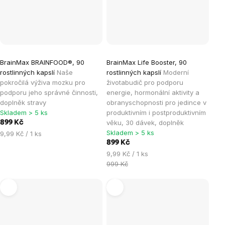
BrainMax BRAINFOOD®, 90
BrainMax Life Booster, 90
rostlinných kapslí
Naše
rostlinných kapslí
Moderní
pokročilá výživa mozku pro
životabudič pro podporu
podporu jeho správné činnosti,
energie, hormonální aktivity a
doplněk stravy
obranyschopnosti pro jedince v
Skladem > 5 ks
produktivním i postproduktivním
věku, 30 dávek, doplněk
899 Kč
Skladem > 5 ks
Měrná
9,99 Kč / 1 ks
cena:
899 Kč
Měrná
9,99 Kč / 1 ks
cena:
999 Kč