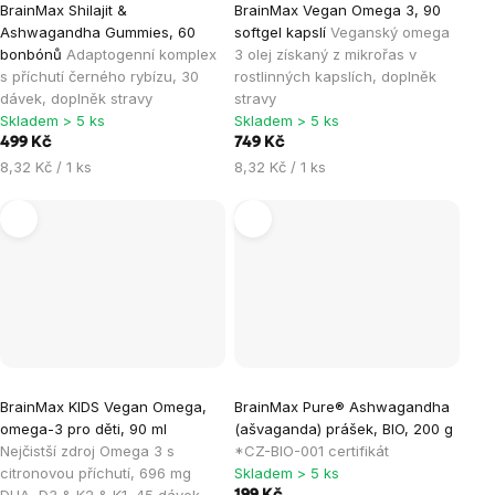
BrainMax Shilajit &
BrainMax Vegan Omega 3, 90
Ashwagandha Gummies, 60
softgel kapslí
Veganský omega
bonbónů
Adaptogenní komplex
3 olej získaný z mikrořas v
s příchutí černého rybízu, 30
rostlinných kapslích, doplněk
dávek, doplněk stravy
stravy
Skladem > 5 ks
Skladem > 5 ks
499 Kč
749 Kč
Měrná
Měrná
8,32 Kč / 1 ks
8,32 Kč / 1 ks
cena:
cena:
BrainMax KIDS Vegan Omega,
BrainMax Pure® Ashwagandha
omega-3 pro děti, 90 ml
(ašvaganda) prášek, BIO, 200 g
Nejčistší zdroj Omega 3 s
*CZ-BIO-001 certifikát
citronovou příchutí, 696 mg
Skladem > 5 ks