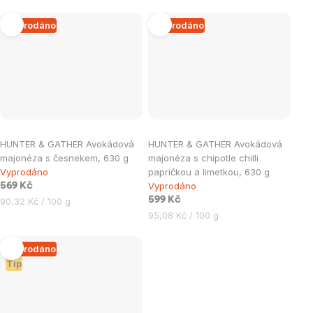
cena:
Vyprodáno
Vyprodáno
HUNTER & GATHER Avokádová
HUNTER & GATHER Avokádová
majonéza s česnekem, 630 g
majonéza s chipotle chilli
Vyprodáno
papričkou a limetkou, 630 g
Vyprodáno
569 Kč
Měrná
599 Kč
90,32 Kč / 100 g
cena:
Měrná
95,08 Kč / 100 g
cena:
Vyprodáno
Tip