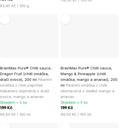
119,50 Kč / 100 ml
Měrná
cena:
83,85 Kč / 100 g
cena:
BrainMax Pure® Chilli sauce,
BrainMax Pure® Chilli sauce,
Dragon Fruit (chilli omáčka,
Mango & Pineapple (chilli
dračí ovoce), 200 ml
Pikantní
omáčka, mango a ananas), 200
omáčka z chilli papriček
ml
Pikantní omáčka z chilli
Habanero doplněná o dračí
obohacená o sladké mango a
ovoce, mango a ananas
ananas
Skladem > 5 ks
Skladem > 5 ks
199 Kč
199 Kč
Měrná
Měrná
99,50 Kč / 100 ml
99,50 Kč / 100 ml
cena:
cena: