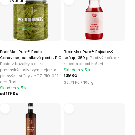
Více variant
produktů
BrainMax Pure® Pesto
BrainMax Pure® Rajčatový
Genovese, bazalkové pesto, BIO
kečup, 350 g
Poctivý kečup z
Pesto z bazalky s extra
rajčat a směsi koření
panenským olivovým olejem a
Skladem > 5 ks
piniovými oříšky / *CZ-BIO-001
139 Kč
certifikát
Měrná
39,71 Kč / 100 g
Skladem > 5 ks
cena:
119 Kč
od