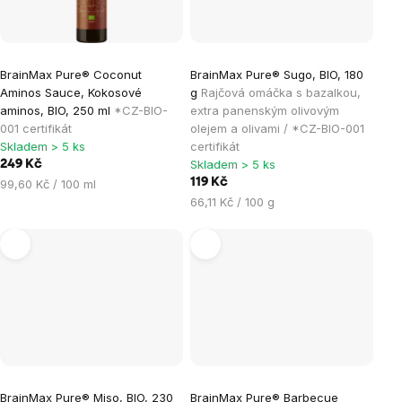
BrainMax Pure® Coconut
BrainMax Pure® Sugo, BIO, 180
Aminos Sauce, Kokosové
g
Rajčová omáčka s bazalkou,
aminos, BIO, 250 ml
*CZ-BIO-
extra panenským olivovým
001 certifikát
olejem a olivami / *CZ-BIO-001
Skladem > 5 ks
certifikát
Skladem > 5 ks
249 Kč
Měrná
119 Kč
99,60 Kč / 100 ml
cena:
Měrná
66,11 Kč / 100 g
cena:
BrainMax Pure® Miso, BIO, 230
BrainMax Pure® Barbecue