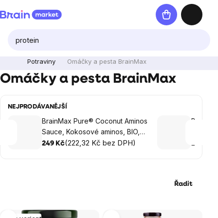
Přejít
Nákupní
na
košík
obsah
Potraviny
Omáčky a pesta BrainMax
Omáčky a pesta BrainMax
NEJPRODÁVANĚJŠÍ
BrainMax Pure® Coconut Aminos
BrainMa
Sauce, Kokosové aminos, BIO,
v rajčet
250 ml
(222,32 Kč bez DPH)
(
249 Kč
239 Kč
Řadit
Výpis