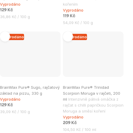
Vyprodáno
kořením
Vyprodáno
129 Kč
Měrná
119 Kč
36,86 Kč / 100 g
cena:
Měrná
54,09 Kč / 100 g
cena:
Vyprodáno
Vyprodáno
BrainMax Pure® Sugo, rajčatový
BrainMax Pure® Trinidad
základ na pizzu, 330 g
Scorpion Moruga v rajčeti, 200
Vyprodáno
ml
Intenzivně pálivá omáčka z
rajčat s chilli papričkou Scorpion
129 Kč
Moruga a směsí koření
Měrná
39,09 Kč / 100 g
Vyprodáno
cena:
209 Kč
Měrná
104,50 Kč / 100 ml