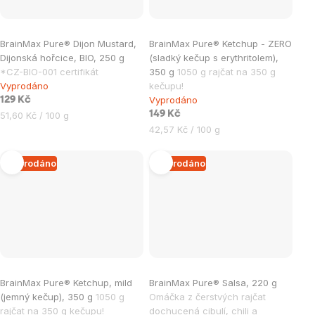
BrainMax Pure® Dijon Mustard,
BrainMax Pure® Ketchup - ZERO
Dijonská hořcice, BIO, 250 g
(sladký kečup s erythritolem),
*CZ-BIO-001 certifikát
350 g
1050 g rajčat na 350 g
Vyprodáno
kečupu!
Vyprodáno
129 Kč
Měrná
149 Kč
51,60 Kč / 100 g
cena:
Měrná
42,57 Kč / 100 g
cena:
Vyprodáno
Vyprodáno
BrainMax Pure® Ketchup, mild
BrainMax Pure® Salsa, 220 g
(jemný kečup), 350 g
1050 g
Omáčka z čerstvých rajčat
rajčat na 350 g kečupu!
dochucená cibulí, chili a