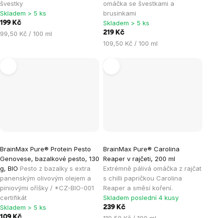
švestky
omáčka se švestkami a
Skladem > 5 ks
brusinkami
Skladem > 5 ks
199 Kč
Měrná
219 Kč
99,50 Kč / 100 ml
cena:
Měrná
109,50 Kč / 100 ml
cena:
BrainMax Pure® Protein Pesto
BrainMax Pure® Carolina
Genovese, bazalkové pesto, 130
Reaper v rajčeti, 200 ml
g, BIO
Pesto z bazalky s extra
Extrémně pálivá omáčka z rajčat
panenským olivovým olejem a
s chilli papričkou Carolina
piniovými oříšky / *CZ-BIO-001
Reaper a směsí koření.
certifikát
Skladem poslední 4 kusy
Skladem > 5 ks
239 Kč
109 Kč
Měrná