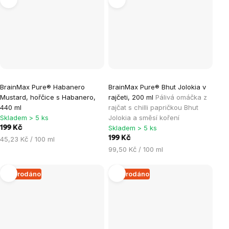
BrainMax Pure® Habanero
BrainMax Pure® Bhut Jolokia v
Mustard, hořčice s Habanero,
rajčeti, 200 ml
Pálivá omáčka z
440 ml
rajčat s chilli papričkou Bhut
Skladem > 5 ks
Jolokia a směsí koření
Skladem > 5 ks
199 Kč
Měrná
199 Kč
45,23 Kč / 100 ml
cena:
Měrná
99,50 Kč / 100 ml
cena:
Vyprodáno
Vyprodáno