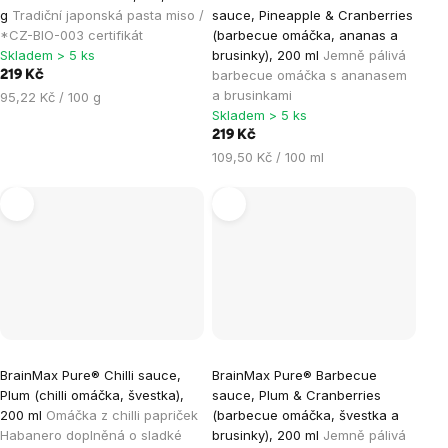
g
Tradiční japonská pasta miso /
sauce, Pineapple & Cranberries
*CZ-BIO-003 certifikát
(barbecue omáčka, ananas a
Skladem > 5 ks
brusinky), 200 ml
Jemně pálivá
barbecue omáčka s ananasem
219 Kč
a brusinkami
Měrná
95,22 Kč / 100 g
Skladem > 5 ks
cena:
219 Kč
Měrná
109,50 Kč / 100 ml
cena:
BrainMax Pure® Chilli sauce,
BrainMax Pure® Barbecue
Plum (chilli omáčka, švestka),
sauce, Plum & Cranberries
200 ml
Omáčka z chilli papriček
(barbecue omáčka, švestka a
Habanero doplněná o sladké
brusinky), 200 ml
Jemně pálivá