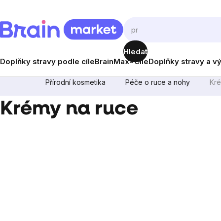
Přejít
na
obsah
Hledat
Doplňky stravy podle cíle
BrainMax®
Cíle
Doplňky stravy a v
Přírodní kosmetika
Péče o ruce a nohy
Kré
Krémy na ruce
Postranní
panel