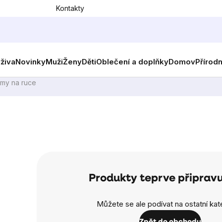
Kontakty
ýživa
Novinky
Muži
Ženy
Děti
Oblečení a doplňky
Domov
Přírod
my na ruce
Produkty teprve připrav
Můžete se ale podívat na ostatní kat