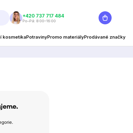
Nákupní
+420 737 717 484
Po–Pá: 8:00–16:00
košík
ní kosmetika
Potraviny
Promo materiály
Prodávané značky
ujeme.
egorie.