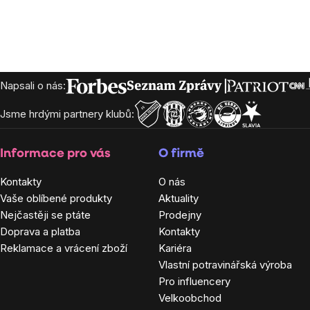
Zápatí
Napsali o nás:
Jsme hrdými partnery klubů:
Informace pro vás
O firmě
Kontakty
O nás
Vaše oblíbené produkty
Aktuality
Nejčastěji se ptáte
Prodejny
Doprava a platba
Kontakty
Reklamace a vrácení zboží
Kariéra
Vlastní potravinářská výroba
Pro influencery
Velkoobchod