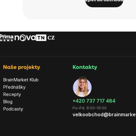
Zpět do obchodu
Naše projekty
Kontakty
BrainMarket Klub
Přednášky
Recepty
+420 737 717 484
Blog
Po–Pá: 8:00–16:00
Podcasty
velkoobchod@brainmarke