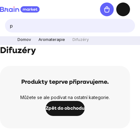
Přejít
Nákupní
na
košík
obsah
Domov
Aromaterapie
Difuzéry
Difuzéry
Produkty teprve připravujeme.
Můžete se ale podívat na ostatní kategorie.
Zpět do obchodu