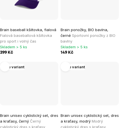
Brain baseball kšiltovka, fialová
Brain ponožky, BIO bavlna,
Fialová baseballová kšiltovka
černé
Sportovní ponožky z BIO
pro sport i volný čas
bavlny
Skladem > 5 ks
Skladem > 5 ks
399 Kč
149 Kč
Více variant
Více variant
Brain unisex cyklistický set, dres
Brain unisex cyklistický set, dres
a kraťasy, černý
Černý
a kraťasy, modrý
Modrý
cyklistický dres s kraťasy
cyklistický dres s kraťasy