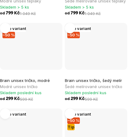
Modré unisex tepláky
Šedé melírované unisex tepláky
Skladem > 5 ks
Skladem > 5 ks
799 Kč
1 049 Kč
799 Kč
1 049 Kč
od
od
Více variant
Více variant
–50 %
–50 %
Brain unisex tričko, modré
Brain unisex tričko, šedý melír
Modré unisex tričko
Šedé melírované unisex tričko
Skladem poslední kus
Skladem poslední kus
299 Kč
599 Kč
299 Kč
599 Kč
od
od
Více variant
Více variant
–50 %
Tip