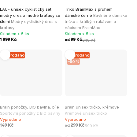
LAUF unisex cyklistický set,
Triko BrainMax s pruhem
modrý dres a modré kraťasy se
dámské černé
Bavlněné dámské
šlemi
Modrý cyklistický dres s
tričko s krátkým rukávem a
kraťasy
nápisem BrainMax
Skladem > 5 ks
Skladem > 5 ks
1 999 Kč
99 Kč
349 Kč
od
Vyprodáno
Vyprodáno
–50 %
Brain ponožky, BIO bavlna, bílé
Brain unisex tričko, krémové
Sportovní ponožky z BIO bavlny
Krémové unisex tričko
Vyprodáno
Vyprodáno
149 Kč
299 Kč
599 Kč
od