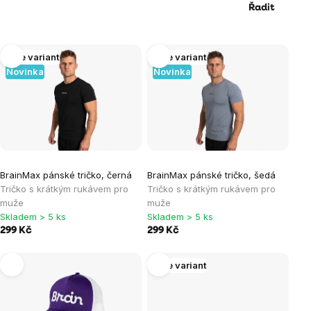
Řadit
Výpis
Více variant
Více variant
Novinka
Novinka
produktů
BrainMax pánské tričko, černá
BrainMax pánské tričko, šedá
Tričko s krátkým rukávem pro
Tričko s krátkým rukávem pro
muže
muže
Skladem > 5 ks
Skladem > 5 ks
299 Kč
299 Kč
Více variant