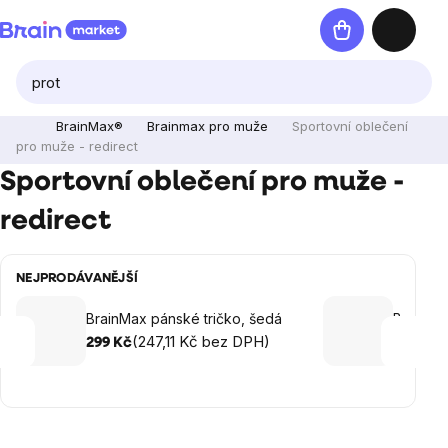
Přejít
Nákupní
na
košík
obsah
BrainMax®
Brainmax pro muže
Sportovní oblečení
pro muže - redirect
Sportovní oblečení pro muže -
redirect
NEJPRODÁVANĚJŠÍ
BrainMax pánské tričko, šedá
BrainMa
(247,11 Kč bez DPH)
(
299 Kč
299 Kč