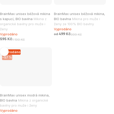
BrainMax unisex béžová mikina
BrainMax unisex béžová mikina,
s kapucí, BIO bavlna
Mikina z
BIO bavlna
Mikina pro muže i
organické bavlny pro muže i
ženy ze 100% BIO bavlny
ženy
Vyprodáno
Vyprodáno
499 Kč
999 Kč
od
595 Kč
1 190 Kč
Vyprodáno
–57 %
BrainMax unisex modrá mikina,
BIO bavlna
Mikina z organické
bavlny pro muže i ženy
Vyprodáno