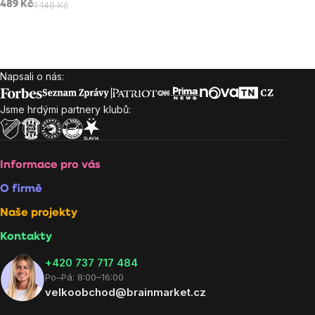
489 Kč
1 149 Kč
Ovládací
prvky
Napsali o nás:
Zápatí
výpisu
Jsme hrdými partnery klubů:
Informace pro vás
O firmě
Naše projekty
Kontakty
+420 737 717 484
Po–Pá: 8:00–16:00
velkoobchod@brainmarket.cz