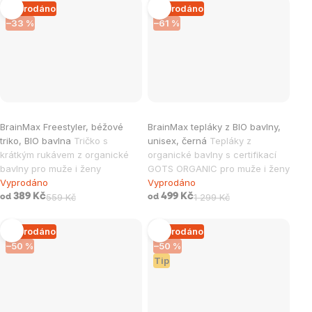
Vyprodáno
Vyprodáno
–33 %
–61 %
BrainMax Freestyler, béžové
BrainMax tepláky z BIO bavlny,
triko, BIO bavlna
Tričko s
unisex, černá
Tepláky z
krátkým rukávem z organické
organické bavlny s certifikací
bavlny pro muže i ženy
GOTS ORGANIC pro muže i ženy
Vyprodáno
Vyprodáno
389 Kč
559 Kč
499 Kč
1 299 Kč
od
od
Vyprodáno
Vyprodáno
–50 %
–50 %
Tip