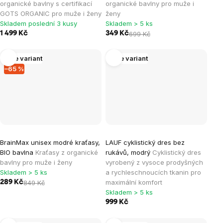
organické bavlny s certifikací
organické bavlny pro muže i
GOTS ORGANIC pro muže i ženy
ženy
Skladem poslední 3 kusy
Skladem > 5 ks
1 499 Kč
349 Kč
699 Kč
Více variant
Více variant
–65 %
BrainMax unisex modré kraťasy,
LAUF cyklistický dres bez
BIO bavlna
Kraťasy z organické
rukávů, modrý
Cyklistický dres
bavlny pro muže i ženy
vyrobený z vysoce prodyšných
Skladem > 5 ks
a rychleschnoucích tkanin pro
maximální komfort
289 Kč
849 Kč
Skladem > 5 ks
999 Kč