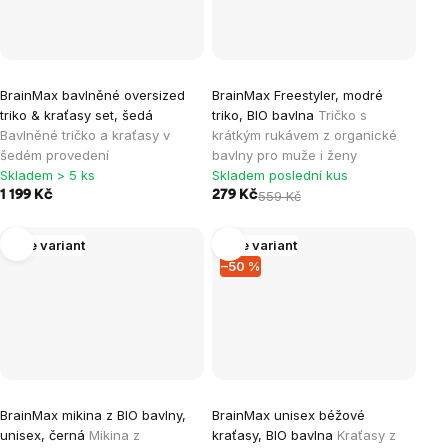
BrainMax bavlněné oversized
BrainMax Freestyler, modré
triko & kraťasy set, šedá
triko, BIO bavlna
Tričko s
Bavlněné tričko a kraťasy v
krátkým rukávem z organické
šedém provedení
bavlny pro muže i ženy
Skladem > 5 ks
Skladem poslední kus
1 199 Kč
279 Kč
559 Kč
Více variant
Více variant
–50 %
BrainMax mikina z BIO bavlny,
BrainMax unisex béžové
unisex, černá
Mikina z
kraťasy, BIO bavlna
Kraťasy z