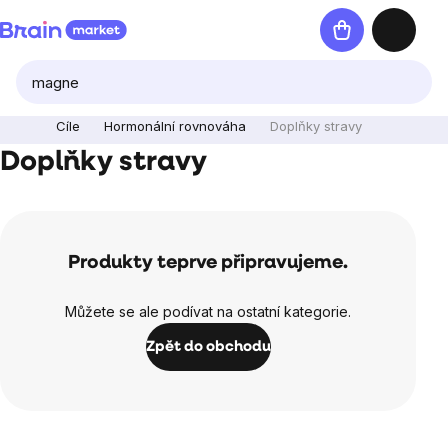
Přejít
Nákupní
na
košík
obsah
Cíle
Hormonální rovnováha
Doplňky stravy
Doplňky stravy
Produkty teprve připravujeme.
Můžete se ale podívat na ostatní kategorie.
Zpět do obchodu