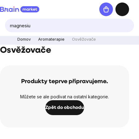
Přejít
Nákupní
na
košík
obsah
Domov
Aromaterapie
Osvěžovače
Osvěžovače
Produkty teprve připravujeme.
Můžete se ale podívat na ostatní kategorie.
Zpět do obchodu