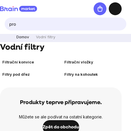
Přejít
Nákupní
na
košík
obsah
Domov
Vodní filtry
Vodní filtry
Filtrační konvice
Filtrační vložky
Filtry pod dřez
Filtry na kohoutek
Produkty teprve připravujeme.
Můžete se ale podívat na ostatní kategorie.
Zpět do obchodu