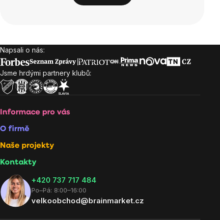
Napsali o nás:
Zápatí
Jsme hrdými partnery klubů:
Informace pro vás
O firmě
Naše projekty
Kontakty
+420 737 717 484
Po–Pá: 8:00–16:00
velkoobchod@brainmarket.cz