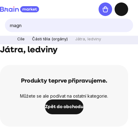
Přejít
Nákupní
na
košík
obsah
Cíle
Části těla (orgány)
Játra, ledviny
Játra, ledviny
Produkty teprve připravujeme.
Můžete se ale podívat na ostatní kategorie.
Zpět do obchodu