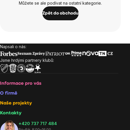
Můžete se ale podívat na ostatní kategorie.
Zpět do obchodu
Napsali o nás:
Zápatí
Jsme hrdými partnery klubů:
Informace pro vás
O firmě
Naše projekty
Kontakty
+420 737 717 484
Po–Pá: 8:00–16:00