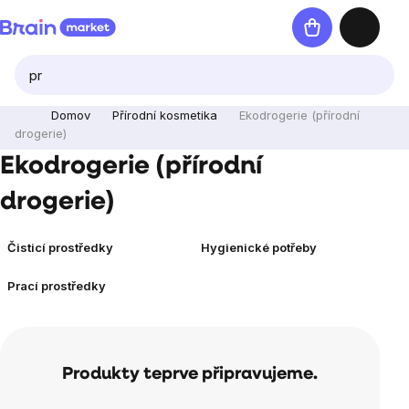
Přejít
Nákupní
na
košík
obsah
Domov
Přírodní kosmetika
Ekodrogerie (přírodní
drogerie)
Ekodrogerie (přírodní
drogerie)
Čisticí prostředky
Hygienické potřeby
Prací prostředky
Produkty teprve připravujeme.