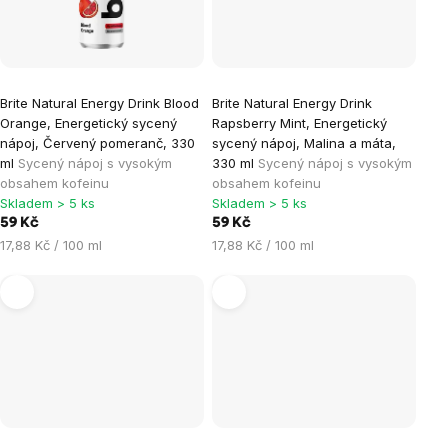
Brite Natural Energy Drink Blood
Brite Natural Energy Drink
Orange, Energetický sycený
Rapsberry Mint, Energetický
nápoj, Červený pomeranč, 330
sycený nápoj, Malina a máta,
ml
Sycený nápoj s vysokým
330 ml
Sycený nápoj s vysokým
obsahem kofeinu
obsahem kofeinu
Skladem > 5 ks
Skladem > 5 ks
59 Kč
59 Kč
Měrná
Měrná
17,88 Kč / 100 ml
17,88 Kč / 100 ml
cena:
cena: