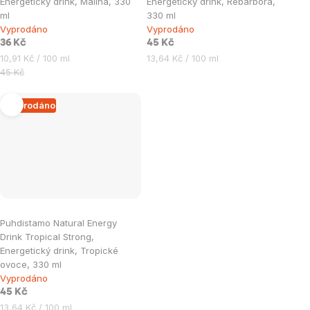
Energetický drink, Malina, 330
Energetický drink, Rebarbora,
ml
330 ml
Vyprodáno
Vyprodáno
36 Kč
45 Kč
Měrná
Měrná
10,91 Kč / 100 ml
13,64 Kč / 100 ml
cena:
cena:
45 Kč
Vyprodáno
Puhdistamo Natural Energy
Drink Tropical Strong,
Energetický drink, Tropické
ovoce, 330 ml
Vyprodáno
45 Kč
Měrná
13,64 Kč / 100 ml