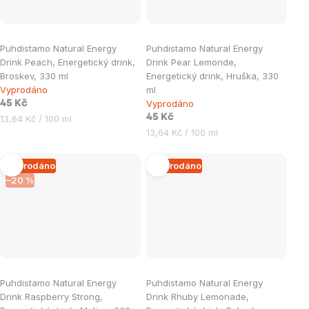
Puhdistamo Natural Energy
Puhdistamo Natural Energy
Drink Peach, Energetický drink,
Drink Pear Lemonde,
Broskev, 330 ml
Energetický drink, Hruška, 330
Vyprodáno
ml
Vyprodáno
45 Kč
Měrná
45 Kč
13,64 Kč / 100 ml
cena:
Měrná
13,64 Kč / 100 ml
cena:
Vyprodáno
Vyprodáno
–20 %
Puhdistamo Natural Energy
Puhdistamo Natural Energy
Drink Raspberry Strong,
Drink Rhuby Lemonade,