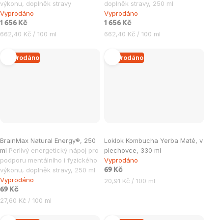
výkonu, doplněk stravy
doplněk stravy, 250 ml
Vyprodáno
Vyprodáno
1 656 Kč
1 656 Kč
Měrná
Měrná
662,40 Kč / 100 ml
662,40 Kč / 100 ml
cena:
cena:
Vyprodáno
Vyprodáno
BrainMax Natural Energy®, 250
Loklok Kombucha Yerba Maté, v
ml
Perlivý energetický nápoj pro
plechovce, 330 ml
podporu mentálního i fyzického
Vyprodáno
výkonu, doplněk stravy, 250 ml
69 Kč
Vyprodáno
Měrná
20,91 Kč / 100 ml
69 Kč
cena:
Měrná
27,60 Kč / 100 ml
cena: