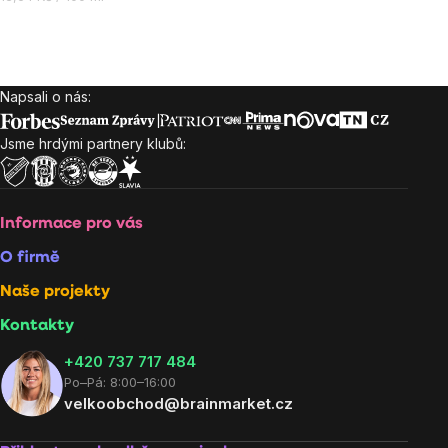
cena:
Ovládací
prvky
Napsali o nás:
Zápatí
výpisu
Jsme hrdými partnery klubů:
Informace pro vás
O firmě
Naše projekty
Kontakty
+420 737 717 484
Po–Pá: 8:00–16:00
velkoobchod@brainmarket.cz