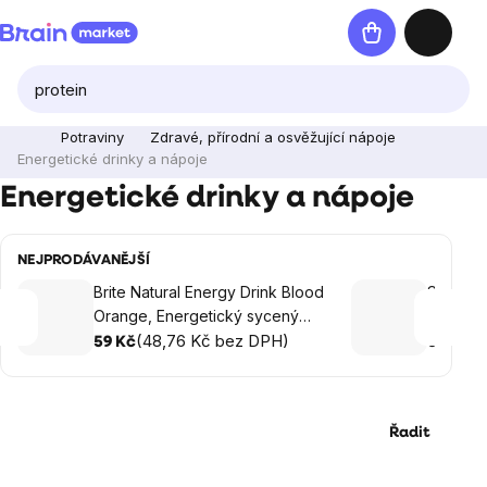
Přejít
Nákupní
na
košík
obsah
Potraviny
Zdravé, přírodní a osvěžující nápoje
Energetické drinky a nápoje
Energetické drinky a nápoje
NEJPRODÁVANĚJŠÍ
Brite Natural Energy Drink Blood
Samurai
Orange, Energetický sycený
Borůvka
nápoj, Červený pomeranč, 330
(48,76 Kč bez DPH)
(5
59 Kč
69 Kč
ml
Řadit