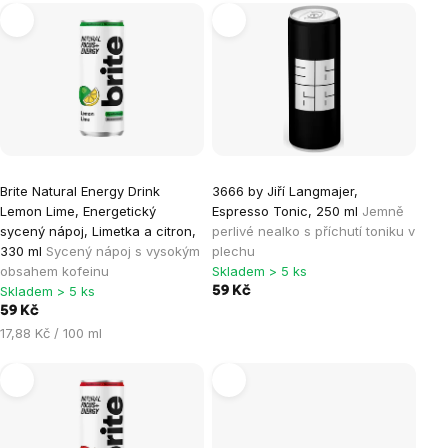
Výpis
produktů
Brite Natural Energy Drink
3666 by Jiří Langmajer,
Lemon Lime, Energetický
Espresso Tonic, 250 ml
Jemně
sycený nápoj, Limetka a citron,
perlivé nealko s příchutí toniku v
330 ml
Sycený nápoj s vysokým
plechu
obsahem kofeinu
Skladem > 5 ks
Skladem > 5 ks
59 Kč
59 Kč
Měrná
17,88 Kč / 100 ml
cena: