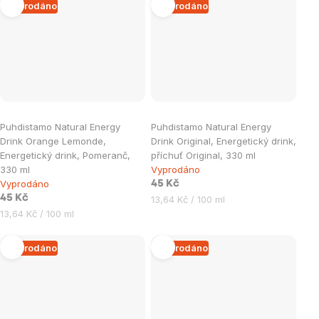
Vyprodáno
Vyprodáno
Puhdistamo Natural Energy
Puhdistamo Natural Energy
Drink Orange Lemonde,
Drink Original, Energetický drink,
Energetický drink, Pomeranč,
příchuť Original, 330 ml
330 ml
Vyprodáno
Vyprodáno
45 Kč
45 Kč
Měrná
13,64 Kč / 100 ml
Měrná
cena:
13,64 Kč / 100 ml
cena:
Vyprodáno
Vyprodáno