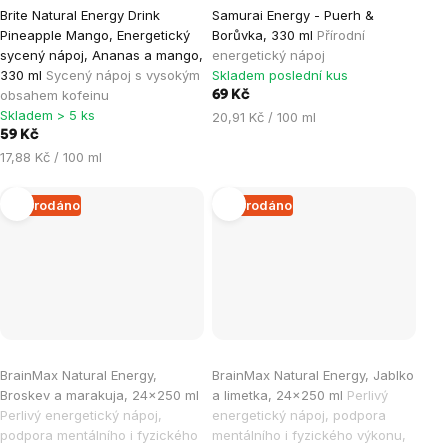
Brite Natural Energy Drink
Samurai Energy - Puerh &
Pineapple Mango, Energetický
Borůvka, 330 ml
Přírodní
sycený nápoj, Ananas a mango,
energetický nápoj
330 ml
Sycený nápoj s vysokým
Skladem poslední kus
obsahem kofeinu
69 Kč
Skladem > 5 ks
Měrná
20,91 Kč / 100 ml
59 Kč
cena:
Měrná
17,88 Kč / 100 ml
cena:
Vyprodáno
Vyprodáno
BrainMax Natural Energy,
BrainMax Natural Energy, Jablko
Broskev a marakuja, 24x250 ml
a limetka, 24x250 ml
Perlivý
Perlivý energetický nápoj,
energetický nápoj, podpora
podpora mentálního i fyzického
mentálního i fyzického výkonu,