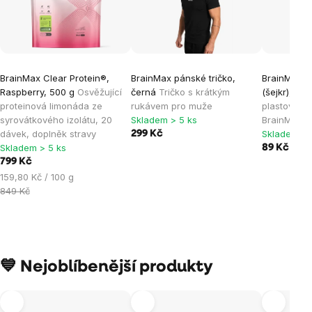
BrainMax Clear Protein®,
BrainMax pánské tričko,
BrainMax p
Raspberry, 500 g
Osvěžující
černá
Tričko s krátkým
(šejkr), če
proteinová limonáda ze
rukávem pro muže
plastový s
syrovátkového izolátu, 20
Skladem > 5 ks
BrainMax v
dávek, doplněk stravy
Skladem > 
299 Kč
Skladem > 5 ks
89 Kč
799 Kč
Měrná
159,80 Kč / 100 g
cena:
849 Kč
💙 Nejoblíbenější produkty