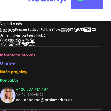
Napsali o nás:
Zápatí
Jsme hrdými partnery klubů:
Informace pro vás
O firmě
Naše projekty
Kontakty
+420 737 717 484
Po–Pá: 8:00–16:00
velkoobchod@brainmarket.cz