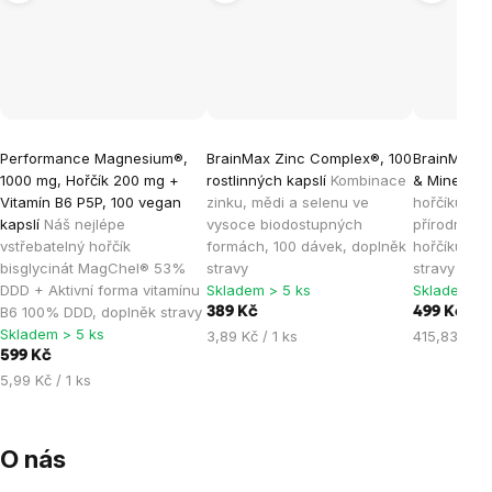
Průměrné
Performance Magnesium®,
BrainMax Zinc Complex®, 100
BrainMax® 
hodnocení
1000 mg, Hořčík 200 mg +
rostlinných kapslí
Kombinace
& Minerals,
produktu
Vitamín B6 P5P, 100 vegan
zinku, mědi a selenu ve
hořčíku + m
je
kapslí
Náš nejlépe
vysoce biodostupných
přírodní fo
vstřebatelný hořčík
formách, 100 dávek, doplněk
hořčíku, 48
5,0
bisglycinát MagChel® 53%
stravy
stravy
z
DDD + Aktivní forma vitamínu
Skladem > 5 ks
Skladem > 
5
B6 100% DDD, doplněk stravy
389 Kč
499 Kč
hvězdiček.
Skladem > 5 ks
Měrná
Měrná
3,89 Kč / 1 ks
415,83 Kč /
599 Kč
cena:
cena:
Měrná
5,99 Kč / 1 ks
cena:
O nás