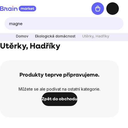
Přejít
Nákupní
na
košík
obsah
Domov
Ekologická domácnost
Utěrky, Hadříky
Utěrky, Hadříky
Produkty teprve připravujeme.
Můžete se ale podívat na ostatní kategorie.
Zpět do obchodu