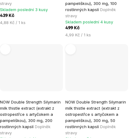
stravy
pampeliškou), 300 mg, 100
Skladem poslední 3 kusy
rostlinných kapslí
Doplněk
stravy
439 Kč
Skladem poslední 4 kusy
Měrná
4,88 Kč / 1 ks
cena:
499 Kč
Měrná
4,99 Kč / 1 ks
cena:
NOW Double Strength Silymarin
NOW Double Strength Silymarin
milk thistle extract (extrakt z
milk thistle extract (extrakt z
ostropestřce s artyčokem a
ostropestřce s artyčokem a
pampeliškou), 300 mg, 200
pampeliškou), 300 mg, 50
rostlinných kapslí
Doplněk
rostlinných kapslí
Doplněk
stravy
stravy