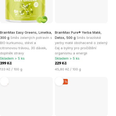
BrainMax Easy Greens, Limetka,
BrainMax Pure® Yerba Maté,
300 g
Směs zelených potravin s
Detox, 500 g
Směs brazilské
BIO kurkumou, stévií a
yerby maté obohacené o zelený
citronovou trávou, 30 dávek,
čaj a byliny pro pročištění
doplněk stravy
organismu a energii
Skladem > 5 ks
Skladem > 5 ks
399 Kč
229 Kč
Měrná
Měrná
133 Kč / 100 g
45,80 Kč / 100 g
cena:
cena:
Tip
–40 %