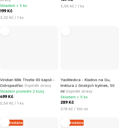
Skladem > 5 ks
Měrná
5,56 Kč / 1 ks
199 Kč
cena:
Měrná
3,32 Kč / 1 ks
cena:
Viridian Milk Thistle 90 kapslí -
YaoMedica - Kladivo na Gu,
Ostropestřec
Doplněk stravy
tinktura z čínských bylinek, 50
Skladem poslední 2 kusy
ml
Doplněk stravy
Skladem > 5 ks
499 Kč
Měrná
289 Kč
5,54 Kč / 1 ks
cena:
Měrná
578 Kč / 100 ml
cena:
Vyprodáno
Vyprodáno