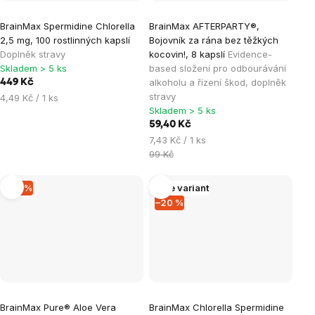
BrainMax Spermidine Chlorella
BrainMax AFTERPARTY®,
2,5 mg, 100 rostlinných kapslí
Bojovník za rána bez těžkých
Doplněk stravy
kocovin!, 8 kapslí
Evidence-
Skladem > 5 ks
based složení pro odbourávání
alkoholu a řízení škod, doplněk
449 Kč
stravy
Měrná
4,49 Kč / 1 ks
Skladem > 5 ks
cena:
59,40 Kč
Měrná
7,43 Kč / 1 ks
cena:
99 Kč
–12 %
Více variant
–20 %
BrainMax Pure® Aloe Vera
BrainMax Chlorella Spermidine