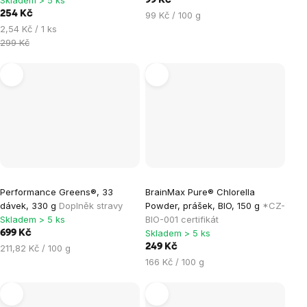
Skladem > 5 ks
99 Kč
254 Kč
Měrná
99 Kč / 100 g
Měrná
cena:
2,54 Kč / 1 ks
cena:
299 Kč
Performance Greens®, 33
BrainMax Pure® Chlorella
dávek, 330 g
Doplněk stravy
Powder, prášek, BIO, 150 g
*CZ-
Skladem > 5 ks
BIO-001 certifikát
Skladem > 5 ks
699 Kč
Měrná
249 Kč
211,82 Kč / 100 g
cena:
Měrná
166 Kč / 100 g
cena: