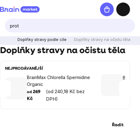
Přejít
Nákupní
na
košík
obsah
Doplňky stravy podle cíle
Doplňky stravy na očistu těla
Doplňky stravy na očistu těla
NEJPRODÁVANĚJŠÍ
BrainMax Chlorella Spermidine
BrainMa
Organic
300 g
(od 240,18 Kč bez
(
269
399 Kč
od
DPH)
Kč
Řadit