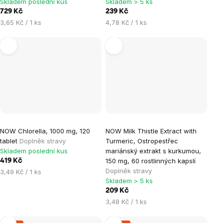
Skladem poslední kus
Skladem > 5 ks
729 Kč
239 Kč
Měrná
Měrná
3,65 Kč / 1 ks
4,78 Kč / 1 ks
cena:
cena:
NOW Chlorella, 1000 mg, 120
NOW Milk Thistle Extract with
tablet
Doplněk stravy
Turmeric, Ostropestřec
Skladem poslední kus
mariánský extrakt s kurkumou,
150 mg, 60 rostlinných kapslí
419 Kč
Doplněk stravy
Měrná
3,49 Kč / 1 ks
Skladem > 5 ks
cena:
209 Kč
Měrná
3,48 Kč / 1 ks
cena: