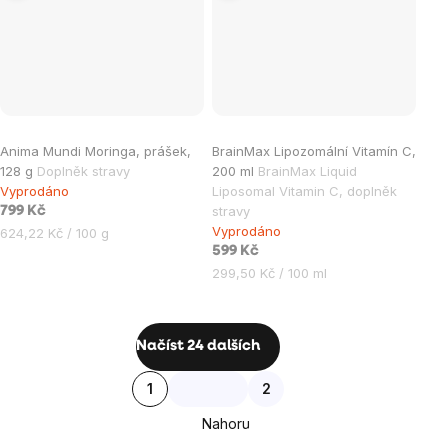
Anima Mundi Moringa, prášek,
BrainMax Lipozomální Vitamín C,
128 g
Doplněk stravy
200 ml
BrainMax Liquid
Vyprodáno
Liposomal Vitamin C, doplněk
stravy
799 Kč
Vyprodáno
Měrná
624,22 Kč / 100 g
cena:
599 Kč
Měrná
299,50 Kč / 100 ml
cena:
Ovládací
Načíst 24 dalších
prvky
Stránkování
1
2
výpisu
Nahoru