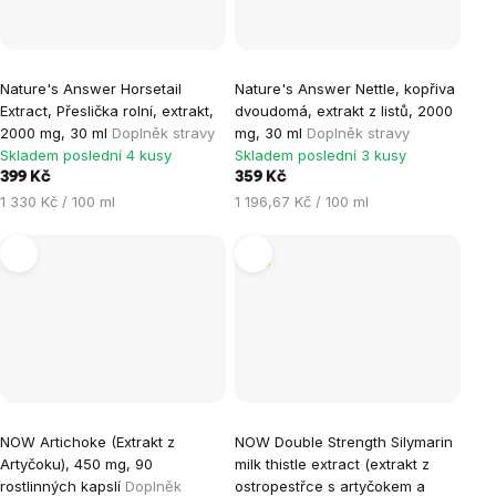
Nature's Answer Horsetail
Nature's Answer Nettle, kopřiva
Extract, Přeslička rolní, extrakt,
dvoudomá, extrakt z listů, 2000
2000 mg, 30 ml
Doplněk stravy
mg, 30 ml
Doplněk stravy
Skladem poslední 4 kusy
Skladem poslední 3 kusy
399 Kč
359 Kč
Měrná
Měrná
1 330 Kč / 100 ml
1 196,67 Kč / 100 ml
cena:
cena:
Tip
NOW Artichoke (Extrakt z
NOW Double Strength Silymarin
Artyčoku), 450 mg, 90
milk thistle extract (extrakt z
rostlinných kapslí
Doplněk
ostropestřce s artyčokem a