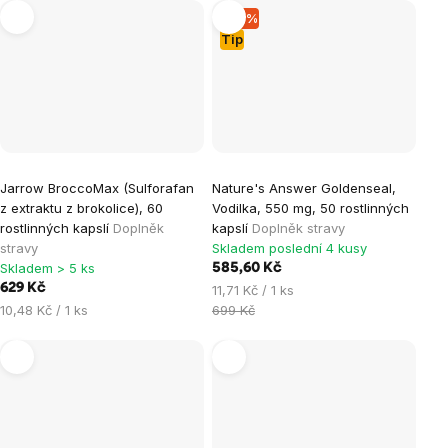
–16 %
Tip
Jarrow BroccoMax (Sulforafan
Nature's Answer Goldenseal,
z extraktu z brokolice), 60
Vodilka, 550 mg, 50 rostlinných
rostlinných kapslí
Doplněk
kapslí
Doplněk stravy
stravy
Skladem poslední 4 kusy
Skladem > 5 ks
585,60 Kč
629 Kč
Měrná
11,71 Kč / 1 ks
Měrná
cena:
10,48 Kč / 1 ks
699 Kč
cena: