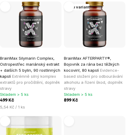
Výpis
Více variant
produktů
BrainMax Silymarin Complex,
BrainMax AFTERPARTY®,
Ostropestřec mariánský extrakt
Bojovník za rána bez těžkých
+ dalších 5 bylin, 90 rostlinných
kocovin!, 80 kapslí
Evidence-
kapslí
Extrémně silný komplex
based složení pro odbourávání
extraktů pro pročištění, doplněk
alkoholu a řízení škod, doplněk
stravy
stravy
Skladem > 5 ks
Skladem > 5 ks
499 Kč
899 Kč
Měrná
5,54 Kč / 1 ks
cena: