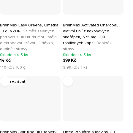
BrainMax Easy Greens, Limetka,
BrainMax Activated Charcoal,
10 g, VZOREK
Směs zelených
aktivní uhlí z kokosových
potravin s BIO kurkumou, stévií
skořápek, 575 mg, 100
a citronovou trávou, 1 dávka,
rostlinných kapslí
Doplněk
doplněk stravy
stravy
Skladem > 5 ks
Skladem > 5 ks
14 Kč
399 Kč
Měrná
Měrná
140 Kč / 100 g
3,99 Kč / 1 ks
cena:
cena:
Více variant
BrainMax Spirulina BIO, tablety
Liftea Pro játra a ledviny, 30