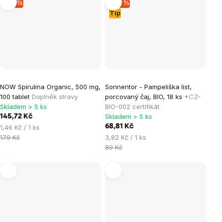
–18 %
–22 %
Tip
NOW Spirulina Organic, 500 mg,
Sonnentor - Pampeliška list,
100 tablet
Doplněk stravy
porcovaný čaj, BIO, 18 ks
*CZ-
Skladem > 5 ks
BIO-002 certifikát
Skladem > 5 ks
145,72 Kč
Měrná
68,81 Kč
1,46 Kč / 1 ks
cena:
Měrná
179 Kč
3,82 Kč / 1 ks
cena:
89 Kč