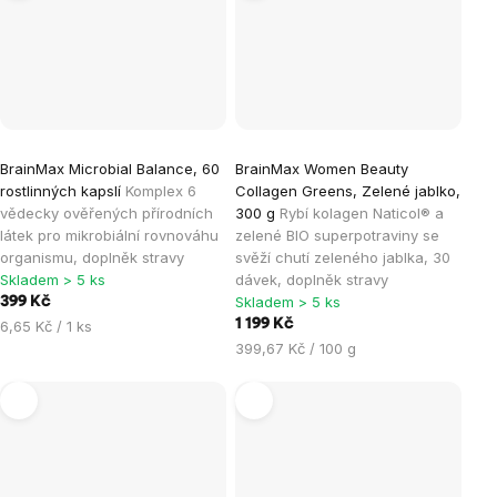
BrainMax Microbial Balance, 60
BrainMax Women Beauty
rostlinných kapslí
Komplex 6
Collagen Greens, Zelené jablko,
vědecky ověřených přírodních
300 g
Rybí kolagen Naticol® a
látek pro mikrobiální rovnováhu
zelené BIO superpotraviny se
organismu, doplněk stravy
svěží chutí zeleného jablka, 30
Skladem > 5 ks
dávek, doplněk stravy
Skladem > 5 ks
399 Kč
Měrná
1 199 Kč
6,65 Kč / 1 ks
cena:
Měrná
399,67 Kč / 100 g
cena: