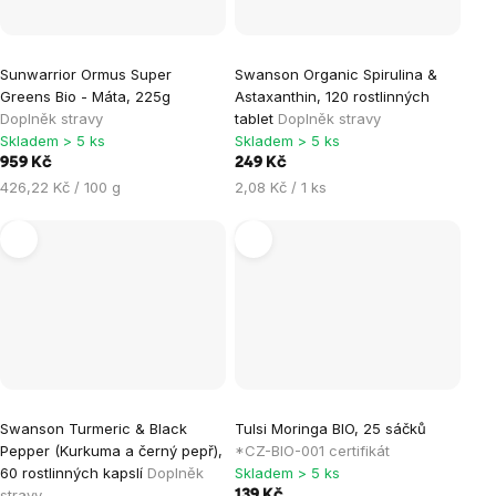
Sunwarrior Ormus Super
Swanson Organic Spirulina &
Greens Bio - Máta, 225g
Astaxanthin, 120 rostlinných
Doplněk stravy
tablet
Doplněk stravy
Skladem > 5 ks
Skladem > 5 ks
959 Kč
249 Kč
Měrná
Měrná
426,22 Kč / 100 g
2,08 Kč / 1 ks
cena:
cena:
Swanson Turmeric & Black
Tulsi Moringa BIO, 25 sáčků
Pepper (Kurkuma a černý pepř),
*CZ-BIO-001 certifikát
60 rostlinných kapslí
Doplněk
Skladem > 5 ks
stravy
139 Kč