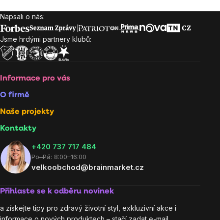
Napsali o nás:
Zápatí
Jsme hrdými partnery klubů:
Informace pro vás
O firmě
Naše projekty
Kontakty
+420 737 717 484
Po–Pá: 8:00–16:00
velkoobchod@brainmarket.cz
Přihlaste se k odběru novinek
a získejte tipy pro zdravý životní styl, exkluzivní akce i
informace o nových produktech – stačí zadat e-mail.