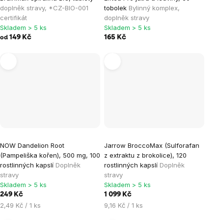
doplněk stravy, *CZ-BIO-001
tobolek
Bylinný komplex,
certifikát
doplněk stravy
Skladem > 5 ks
Skladem > 5 ks
149 Kč
165 Kč
od
NOW Dandelion Root
Jarrow BroccoMax (Sulforafan
(Pampeliška kořen), 500 mg, 100
z extraktu z brokolice), 120
rostlinných kapslí
Doplněk
rostlinných kapslí
Doplněk
stravy
stravy
Skladem > 5 ks
Skladem > 5 ks
249 Kč
1 099 Kč
Měrná
Měrná
2,49 Kč / 1 ks
9,16 Kč / 1 ks
cena:
cena: