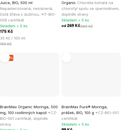
Juice, BIO, 500 ml
Organic
Chlorella bohatá na
Nepasterizovaná, neslazená,
chlorofyl spolu se spermidinem,
čistá šťáva s dužinou, *IT-BIO-
doplněk stravy
008 certifikát
Skladem > 5 ks
Skladem > 5 ks
269 Kč
269 Kč
od
175 Kč
Měrná
35 Kč / 100 ml
cena:
199 Kč
–15 %
BrainMax Organic Moringa, 500
BrainMax Pure® Moringa,
mg, 100 rostlinných kapslí
*CZ-
prášek, BIO, 100 g
*CZ-BIO-001
BIO-001 certifikát, doplněk
certifikát
stravy
Skladem > 5 ks