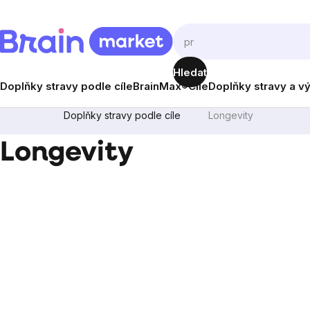
Přejít
na
obsah
Hledat
Doplňky stravy podle cíle
BrainMax®
Cíle
Doplňky stravy a v
Doplňky stravy podle cíle
Longevity
Longevity
Postranní
panel