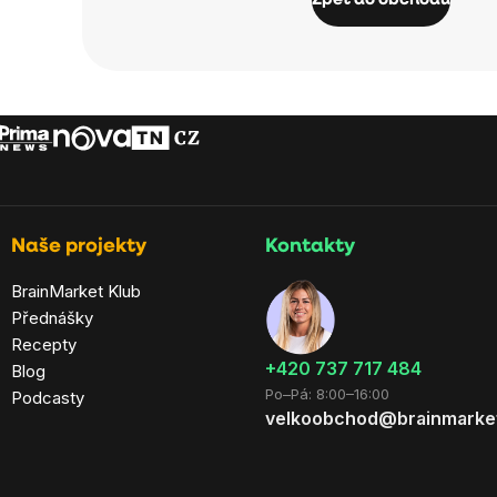
Zpět do obchodu
Naše projekty
Kontakty
BrainMarket Klub
Přednášky
Recepty
+420 737 717 484
Blog
Po–Pá: 8:00–16:00
Podcasty
velkoobchod@brainmarke