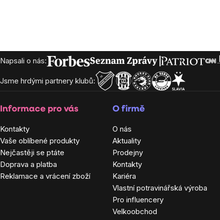
Zápatí
Napsali o nás:
Jsme hrdými partnery klubů:
Informace pro vás
O firmě
Kontakty
O nás
Vaše oblíbené produkty
Aktuality
Nejčastěji se ptáte
Prodejny
Doprava a platba
Kontakty
Reklamace a vrácení zboží
Kariéra
Vlastní potravinářská výroba
Pro influencery
Velkoobchod