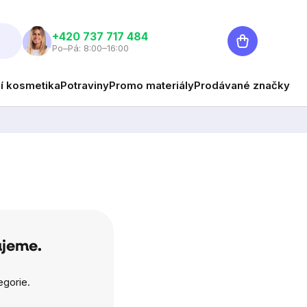
Nákupní
+420 737 717 484
Po–Pá: 8:00–16:00
košík
ní kosmetika
Potraviny
Promo materiály
Prodávané značky
ujeme.
egorie.