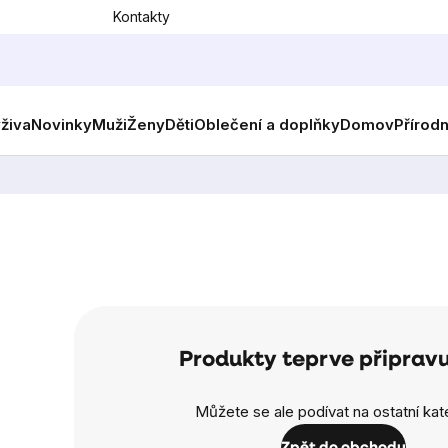
Kontakty
ýživa
Novinky
Muži
Ženy
Děti
Oblečení a doplňky
Domov
Přírod
Produkty teprve připrav
Můžete se ale podívat na ostatní kat