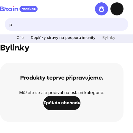
Přejít
Nákupní
na
košík
obsah
Cíle
Doplňky stravy na podporu imunity
Bylinky
Bylinky
Produkty teprve připravujeme.
Můžete se ale podívat na ostatní kategorie.
Zpět do obchodu