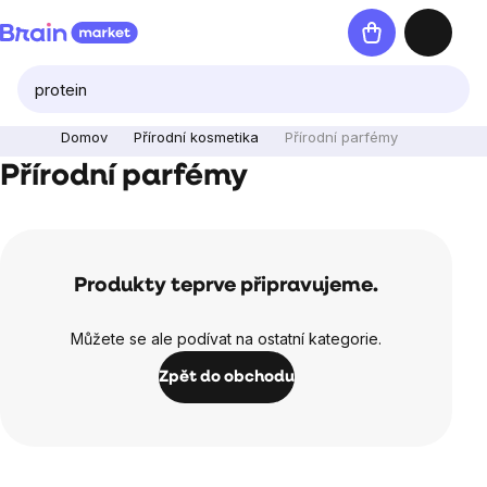
Přejít
Nákupní
na
košík
obsah
Domov
Přírodní kosmetika
Přírodní parfémy
Přírodní parfémy
Produkty teprve připravujeme.
Můžete se ale podívat na ostatní kategorie.
Zpět do obchodu