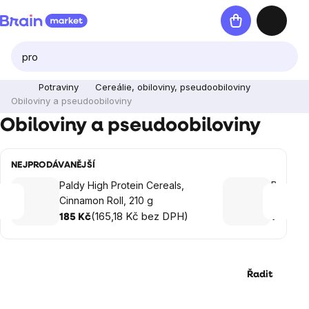
Přejít
Nákupní
na
košík
obsah
Potraviny
Cereálie, obiloviny, pseudoobiloviny
Obiloviny a pseudoobiloviny
Obiloviny a pseudoobiloviny
NEJPRODÁVANĚJŠÍ
Paldy High Protein Cereals,
Paldy Hi
Cinnamon Roll, 210 g
Fruity R
(165,18 Kč bez DPH)
(
185 Kč
185 Kč
Řadit