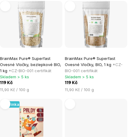
Výpis
produktů
BrainMax Pure® Superfast
BrainMax Pure® Superfast
Ovesné Vločky, bezlepkové BIO,
Ovesné Vločky, BIO, 1 kg
*CZ-
1 kg
*CZ-BIO-001 certifikát
BIO-001 certifikát
Skladem > 5 ks
Skladem > 5 ks
119 Kč
119 Kč
Měrná
Měrná
11,90 Kč / 100 g
11,90 Kč / 100 g
cena:
cena:
Novinka