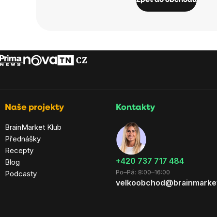
Zpět do obchodu
Naše projekty
Kontakty
BrainMarket Klub
Přednášky
Recepty
+420 737 717 484
Blog
Po–Pá: 8:00–16:00
Podcasty
velkoobchod@brainmarke