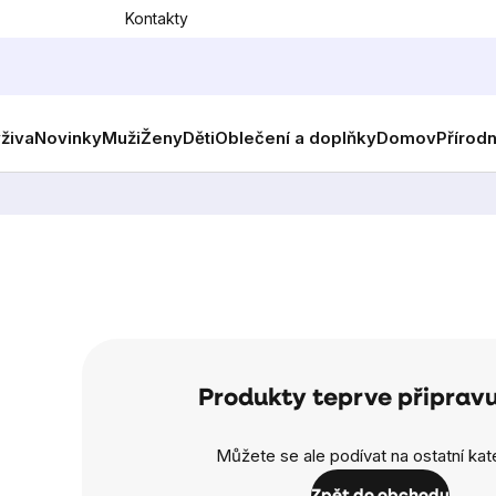
Kontakty
ýživa
Novinky
Muži
Ženy
Děti
Oblečení a doplňky
Domov
Přírod
Produkty teprve připrav
Můžete se ale podívat na ostatní kat