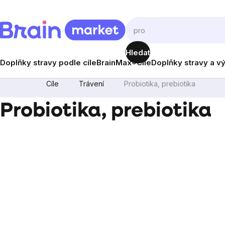
Přejít
na
obsah
Hledat
Doplňky stravy podle cíle
BrainMax®
Cíle
Doplňky stravy a v
Cíle
Trávení
Probiotika, prebiotika
Probiotika, prebiotika
Postranní
panel