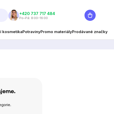
Nákupní
+420 737 717 484
Po–Pá: 8:00–16:00
košík
ní kosmetika
Potraviny
Promo materiály
Prodávané značky
ujeme.
egorie.