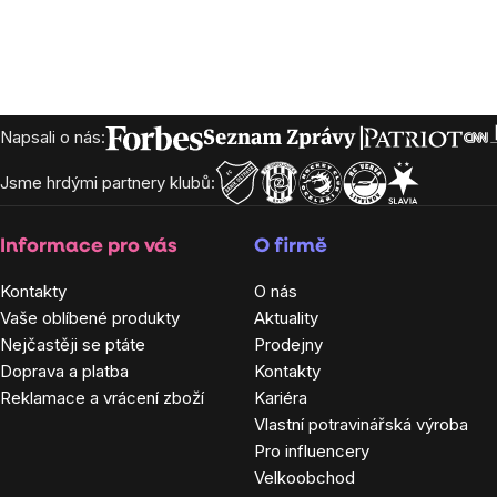
Zápatí
Napsali o nás:
Jsme hrdými partnery klubů:
Informace pro vás
O firmě
Kontakty
O nás
Vaše oblíbené produkty
Aktuality
Nejčastěji se ptáte
Prodejny
Doprava a platba
Kontakty
Reklamace a vrácení zboží
Kariéra
Vlastní potravinářská výroba
Pro influencery
Velkoobchod