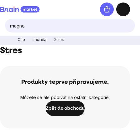
Přejít
Nákupní
na
košík
obsah
Cíle
Imunita
Stres
Stres
Produkty teprve připravujeme.
Můžete se ale podívat na ostatní kategorie.
Zpět do obchodu