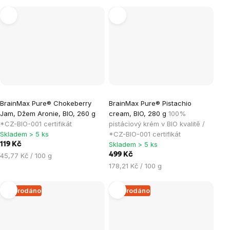
BrainMax Pure® Chokeberry
BrainMax Pure® Pistachio
Jam, Džem Aronie, BIO, 260 g
cream, BIO, 280 g
100%
*CZ-BIO-001 certifikát
pistáciový krém v BIO kvalitě /
Skladem > 5 ks
*CZ-BIO-001 certifikát
Skladem > 5 ks
119 Kč
Měrná
499 Kč
45,77 Kč / 100 g
cena:
Měrná
178,21 Kč / 100 g
cena:
Vyprodáno
Vyprodáno