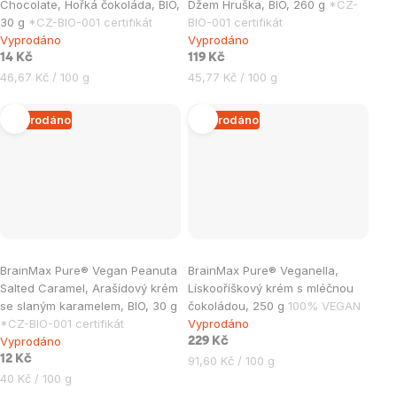
Chocolate, Hořká čokoláda, BIO,
Džem Hruška, BIO, 260 g
*CZ-
30 g
*CZ-BIO-001 certifikát
BIO-001 certifikát
Vyprodáno
Vyprodáno
14 Kč
119 Kč
Měrná
Měrná
46,67 Kč / 100 g
45,77 Kč / 100 g
cena:
cena:
Vyprodáno
Vyprodáno
BrainMax Pure® Vegan Peanuta
BrainMax Pure® Veganella,
Salted Caramel, Arašídový krém
Lískooříškový krém s mléčnou
se slaným karamelem, BIO, 30 g
čokoládou, 250 g
100% VEGAN
*CZ-BIO-001 certifikát
Vyprodáno
Vyprodáno
229 Kč
12 Kč
Měrná
91,60 Kč / 100 g
Měrná
cena:
40 Kč / 100 g
cena: