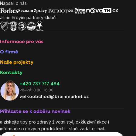
prvky
Napsali o nás:
Zápatí
výpisu
Jsme hrdými partnery klubů:
Informace pro vás
O firmě
Naše projekty
Kontakty
+420 737 717 484
Po–Pá: 8:00–16:00
velkoobchod@brainmarket.cz
Přihlaste se k odběru novinek
a získejte tipy pro zdravý životní styl, exkluzivní akce i
informace o nových produktech – stačí zadat e-mail.