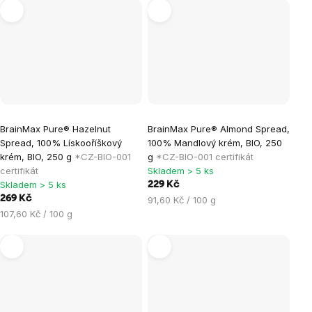
BrainMax Pure® Hazelnut
BrainMax Pure® Almond Spread,
Spread, 100% Lískooříškový
100% Mandlový krém, BIO, 250
krém, BIO, 250 g
*CZ-BIO-001
g
*CZ-BIO-001 certifikát
certifikát
Skladem > 5 ks
Skladem > 5 ks
229 Kč
269 Kč
Měrná
91,60 Kč / 100 g
Měrná
cena:
107,60 Kč / 100 g
cena: