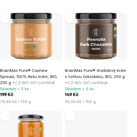
Výpis
produktů
BrainMax Pure® Cashew
BrainMax Pure® Arašídový krém
Spread, 100% Kešu krém, BIO,
s hořkou čokoládou, BIO, 250 g
250 g
*CZ-BIO-001 certifikát
*CZ-BIO-001 certifikát
Skladem > 5 ks
Skladem > 5 ks
199 Kč
149 Kč
Měrná
Měrná
79,60 Kč / 100 g
59,60 Kč / 100 g
cena:
cena: