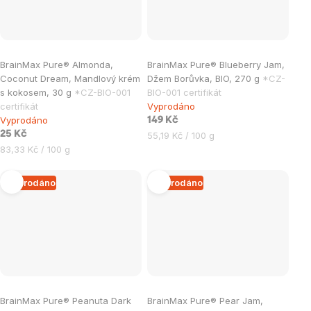
BrainMax Pure® Almonda,
BrainMax Pure® Blueberry Jam,
Coconut Dream, Mandlový krém
Džem Borůvka, BIO, 270 g
*CZ-
s kokosem, 30 g
*CZ-BIO-001
BIO-001 certifikát
certifikát
Vyprodáno
Vyprodáno
149 Kč
25 Kč
Měrná
55,19 Kč / 100 g
Měrná
cena:
83,33 Kč / 100 g
cena:
Vyprodáno
Vyprodáno
BrainMax Pure® Peanuta Dark
BrainMax Pure® Pear Jam,