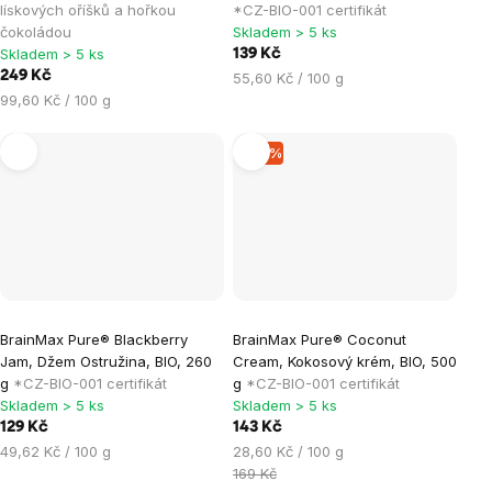
lískových oříšků a hořkou
*CZ-BIO-001 certifikát
čokoládou
Skladem > 5 ks
Skladem > 5 ks
139 Kč
249 Kč
Měrná
55,60 Kč / 100 g
Měrná
cena:
99,60 Kč / 100 g
cena:
–15 %
BrainMax Pure® Blackberry
BrainMax Pure® Coconut
Jam, Džem Ostružina, BIO, 260
Cream, Kokosový krém, BIO, 500
g
*CZ-BIO-001 certifikát
g
*CZ-BIO-001 certifikát
Skladem > 5 ks
Skladem > 5 ks
129 Kč
143 Kč
Měrná
Měrná
49,62 Kč / 100 g
28,60 Kč / 100 g
cena:
cena:
169 Kč