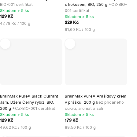
BIO-001 certifikát
s kokosem, BIO, 250 g
*CZ-BIO-
Skladem > 5 ks
001 certifikát
Skladem > 5 ks
129 Kč
Měrná
229 Kč
47,78 Kč / 100 g
cena:
Měrná
91,60 Kč / 100 g
cena:
BrainMax Pure® Black Currant
BrainMax Pure® Arašídový krém
Jam, Džem Černý rybíz, BIO,
v prášku, 200 g
Bez přidaného
260 g
*CZ-BIO-001 certifikát
cukru, aromat a soli
Skladem > 5 ks
Skladem > 5 ks
129 Kč
179 Kč
Měrná
Měrná
49,62 Kč / 100 g
89,50 Kč / 100 g
cena:
cena: