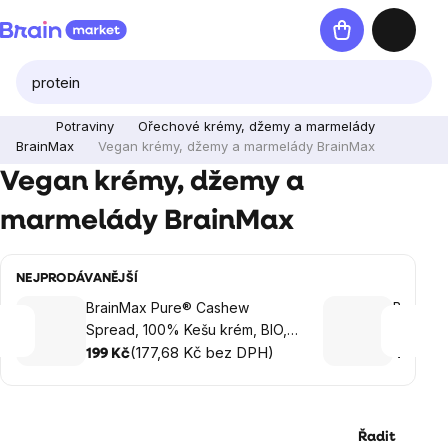
Přejít
Nákupní
na
košík
obsah
Potraviny
Ořechové krémy, džemy a marmelády
BrainMax
Vegan krémy, džemy a marmelády BrainMax
Vegan krémy, džemy a
marmelády BrainMax
NEJPRODÁVANĚJŠÍ
BrainMax Pure® Cashew
BrainMa
Spread, 100% Kešu krém, BIO,
cream, 
250 g
(177,68 Kč bez DPH)
199 Kč
499 Kč
Řadit