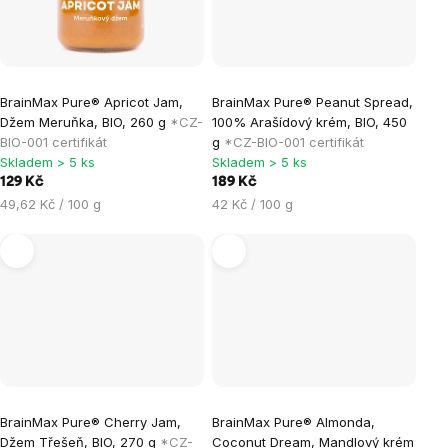
BrainMax Pure® Apricot Jam,
BrainMax Pure® Peanut Spread,
Džem Meruňka, BIO, 260 g
*CZ-
100% Arašídový krém, BIO, 450
BIO-001 certifikát
g
*CZ-BIO-001 certifikát
Skladem > 5 ks
Skladem > 5 ks
129 Kč
189 Kč
Měrná
Měrná
49,62 Kč / 100 g
42 Kč / 100 g
cena:
cena:
BrainMax Pure® Cherry Jam,
BrainMax Pure® Almonda,
Džem Třešeň, BIO, 270 g
*CZ-
Coconut Dream, Mandlový krém