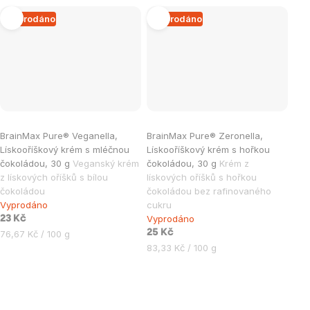
Vyprodáno
Vyprodáno
BrainMax Pure® Veganella,
BrainMax Pure® Zeronella,
Lískooříškový krém s mléčnou
Lískooříškový krém s hořkou
čokoládou, 30 g
Veganský krém
čokoládou, 30 g
Krém z
z lískových oříšků s bílou
lískových oříšků s hořkou
čokoládou
čokoládou bez rafinovaného
Vyprodáno
cukru
Vyprodáno
23 Kč
Měrná
25 Kč
76,67 Kč / 100 g
cena:
Měrná
83,33 Kč / 100 g
cena:
Ovládací