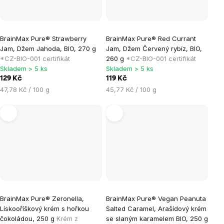
BrainMax Pure® Strawberry
BrainMax Pure® Red Currant
Jam, Džem Jahoda, BIO, 270 g
Jam, Džem Červený rybíz, BIO,
*CZ-BIO-001 certifikát
260 g
*CZ-BIO-001 certifikát
Skladem > 5 ks
Skladem > 5 ks
129 Kč
119 Kč
Měrná
Měrná
47,78 Kč / 100 g
45,77 Kč / 100 g
cena:
cena:
BrainMax Pure® Zeronella,
BrainMax Pure® Vegan Peanuta
Lískooříškový krém s hořkou
Salted Caramel, Arašídový krém
čokoládou, 250 g
Krém z
se slaným karamelem BIO, 250 g