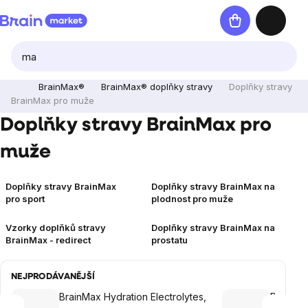
Přejít
Nákupní
na
košík
obsah
BrainMax®
BrainMax® doplňky stravy
Doplňky stravy
BrainMax pro muže
Doplňky stravy BrainMax pro
muže
Doplňky stravy BrainMax
Doplňky stravy BrainMax na
pro sport
plodnost pro muže
Vzorky doplňků stravy
Doplňky stravy BrainMax na
BrainMax - redirect
prostatu
NEJPRODÁVANĚJŠÍ
BrainMax Hydration Electrolytes,
Perform