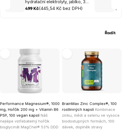
hydratační elektrolyty, jablko, 30
mg, Hoř
dávek, 300 g
(445,54 Kč bez DPH)
P5P, 10
(
499 Kč
599 Kč
Řadit
Výpis
produktů
Průměrné
Performance Magnesium®, 1000
BrainMax Zinc Complex®, 100
hodnocení
mg, Hořčík 200 mg + Vitamín B6
rostlinných kapslí
Kombinace
produktu
P5P, 100 vegan kapslí
Náš
zinku, mědi a selenu ve vysoce
je
nejlépe vstřebatelný hořčík
biodostupných formách, 100
bisglycinát MagChel® 53% DDD
dávek, doplněk stravy
5,0