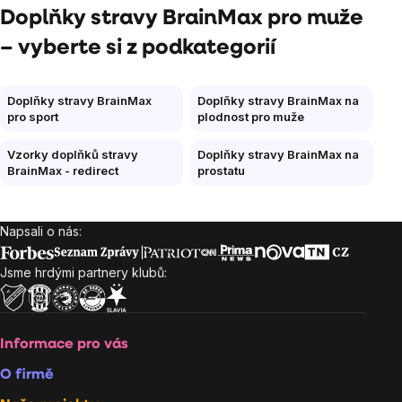
Doplňky stravy BrainMax pro muže
– vyberte si z podkategorií
Doplňky stravy BrainMax
Doplňky stravy BrainMax na
pro sport
plodnost pro muže
Vzorky doplňků stravy
Doplňky stravy BrainMax na
BrainMax - redirect
prostatu
Napsali o nás:
Zápatí
Jsme hrdými partnery klubů:
Informace pro vás
O firmě