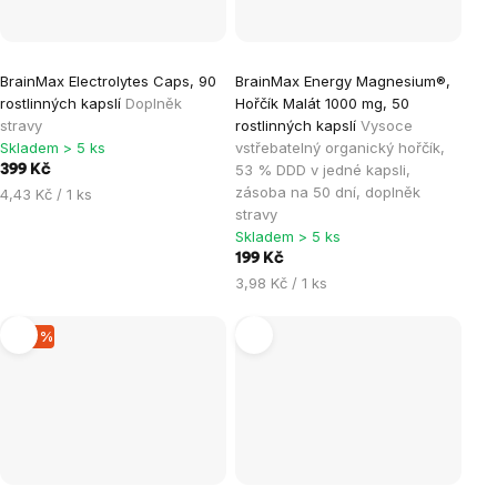
BrainMax Electrolytes Caps, 90
BrainMax Energy Magnesium®,
rostlinných kapslí
Doplněk
Hořčík Malát 1000 mg, 50
stravy
rostlinných kapslí
Vysoce
Skladem > 5 ks
vstřebatelný organický hořčík,
53 % DDD v jedné kapsli,
399 Kč
zásoba na 50 dní, doplněk
Měrná
4,43 Kč / 1 ks
stravy
cena:
Skladem > 5 ks
199 Kč
Měrná
3,98 Kč / 1 ks
cena:
–35 %