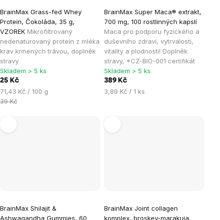
BrainMax Grass-fed Whey
BrainMax Super Maca® extrakt,
Protein, Čokoláda, 35 g,
700 mg, 100 rostlinných kapslí
VZOREK
Mikrofiltrovaný
Maca pro podporu fyzického a
nedenaturovaný protein z mléka
duševního zdraví, vytrvalosti,
krav krmených trávou, doplněk
vitality a plodnosti! Doplněk
stravy
stravy, *CZ-BIO-001 certifikát
Skladem > 5 ks
Skladem > 5 ks
25 Kč
389 Kč
Měrná
Měrná
71,43 Kč / 100 g
3,89 Kč / 1 ks
cena:
cena:
39 Kč
BrainMax Shilajit &
BrainMax Joint collagen
Ashwagandha Gummies, 60
komplex, broskev-marakuja,