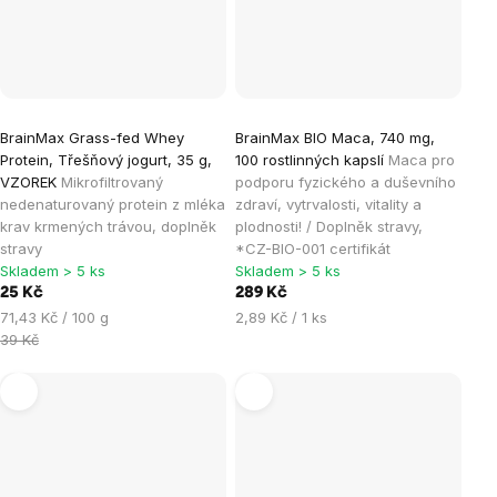
BrainMax Grass-fed Whey
BrainMax BIO Maca, 740 mg,
Protein, Třešňový jogurt, 35 g,
100 rostlinných kapslí
Maca pro
VZOREK
Mikrofiltrovaný
podporu fyzického a duševního
nedenaturovaný protein z mléka
zdraví, vytrvalosti, vitality a
krav krmených trávou, doplněk
plodnosti! / Doplněk stravy,
stravy
*CZ-BIO-001 certifikát
Skladem > 5 ks
Skladem > 5 ks
25 Kč
289 Kč
Měrná
Měrná
71,43 Kč / 100 g
2,89 Kč / 1 ks
cena:
cena:
39 Kč