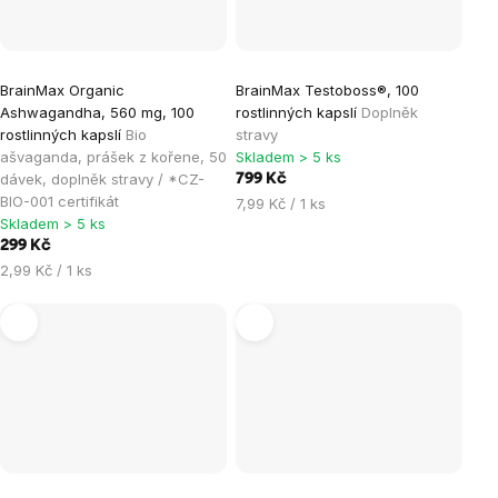
BrainMax Organic
BrainMax Testoboss®, 100
Ashwagandha, 560 mg, 100
rostlinných kapslí
Doplněk
rostlinných kapslí
Bio
stravy
ašvaganda, prášek z kořene, 50
Skladem > 5 ks
dávek, doplněk stravy / *CZ-
799 Kč
BIO-001 certifikát
Měrná
7,99 Kč / 1 ks
Skladem > 5 ks
cena:
299 Kč
Měrná
2,99 Kč / 1 ks
cena:
Průměrné
Průměrné