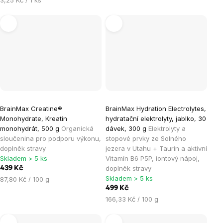
cena:
BrainMax Creatine®
BrainMax Hydration Electrolytes,
Monohydrate, Kreatin
hydratační elektrolyty, jablko, 30
monohydrát, 500 g
Organická
dávek, 300 g
Elektrolyty a
sloučenina pro podporu výkonu,
stopové prvky ze Solného
doplněk stravy
jezera v Utahu + Taurin a aktivní
Skladem > 5 ks
Vitamín B6 P5P, iontový nápoj,
doplněk stravy
439 Kč
Skladem > 5 ks
Měrná
87,80 Kč / 100 g
cena:
499 Kč
Měrná
166,33 Kč / 100 g
cena: