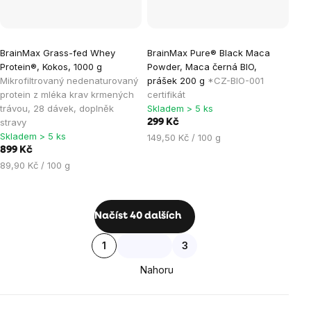
BrainMax Grass-fed Whey
BrainMax Pure® Black Maca
Protein®, Kokos, 1000 g
Powder, Maca černá BIO,
Mikrofiltrovaný nedenaturovaný
prášek 200 g
*CZ-BIO-001
protein z mléka krav krmených
certifikát
trávou, 28 dávek, doplněk
Skladem > 5 ks
stravy
299 Kč
Skladem > 5 ks
Měrná
149,50 Kč / 100 g
899 Kč
cena:
Měrná
89,90 Kč / 100 g
cena:
Ovládací
Načíst 40 dalších
prvky
Stránkování
1
3
výpisu
Nahoru