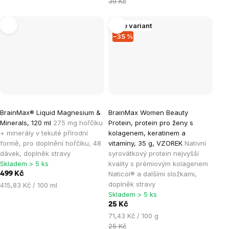
cena:
39 Kč
Více variant
–35 %
BrainMax® Liquid Magnesium &
BrainMax Women Beauty
Minerals, 120 ml
275 mg hořčíku
Protein, protein pro ženy s
+ minerály v tekuté přírodní
kolagenem, keratinem a
formě, pro doplnění hořčíku, 48
vitamíny, 35 g, VZOREK
Nativní
dávek, doplněk stravy
syrovátkový protein nejvyšší
Skladem > 5 ks
kvality s prémiovým kolagenem
Naticol® a dalšími složkami,
499 Kč
doplněk stravy
Měrná
415,83 Kč / 100 ml
Skladem > 5 ks
cena:
25 Kč
Měrná
71,43 Kč / 100 g
cena:
25 Kč