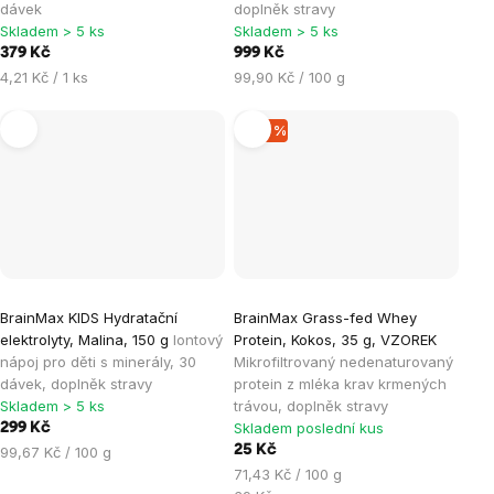
dávek
doplněk stravy
Skladem > 5 ks
Skladem > 5 ks
379 Kč
999 Kč
Měrná
Měrná
4,21 Kč / 1 ks
99,90 Kč / 100 g
cena:
cena:
–35 %
BrainMax KIDS Hydratační
BrainMax Grass-fed Whey
elektrolyty, Malina, 150 g
Iontový
Protein, Kokos, 35 g, VZOREK
nápoj pro děti s minerály, 30
Mikrofiltrovaný nedenaturovaný
dávek, doplněk stravy
protein z mléka krav krmených
Skladem > 5 ks
trávou, doplněk stravy
Skladem poslední kus
299 Kč
Měrná
25 Kč
99,67 Kč / 100 g
cena:
Měrná
71,43 Kč / 100 g