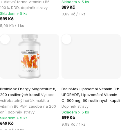
+ Aktivní forma vitamínu B6
Skladem > 5 ks
z
100% DDD, doplněk stravy
389 Kč
5
Skladem > 5 ks
Měrná
3,89 Kč / 1 ks
hvězdiček.
599 Kč
cena:
Měrná
5,99 Kč / 1 ks
cena:
BrainMax Energy Magnesium®,
BrainMax Liposomal Vitamin C®
200 rostlinných kapslí
Vysoce
UPGRADE, Lipozomální Vitamín
vstřebatelný hořčík malát a
C, 500 mg, 60 rostlinných kapslí
vitamín B6 P5P, zásoba na 200
Doplněk stravy
dní, doplněk stravy
Skladem > 5 ks
Skladem > 5 ks
599 Kč
649 Kč
Měrná
9,98 Kč / 1 ks
Měrná
cena:
3,25 Kč / 1 ks