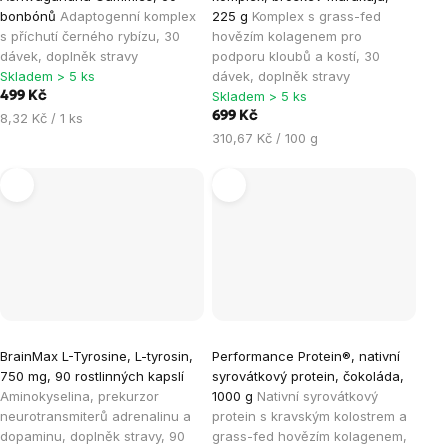
bonbónů
Adaptogenní komplex
225 g
Komplex s grass-fed
s příchutí černého rybízu, 30
hovězím kolagenem pro
dávek, doplněk stravy
podporu kloubů a kostí, 30
Skladem > 5 ks
dávek, doplněk stravy
Skladem > 5 ks
499 Kč
Měrná
699 Kč
8,32 Kč / 1 ks
cena:
Měrná
310,67 Kč / 100 g
cena:
BrainMax L-Tyrosine, L-tyrosin,
Performance Protein®, nativní
750 mg, 90 rostlinných kapslí
syrovátkový protein, čokoláda,
Aminokyselina, prekurzor
1000 g
Nativní syrovátkový
neurotransmiterů adrenalinu a
protein s kravským kolostrem a
dopaminu, doplněk stravy, 90
grass-fed hovězím kolagenem,