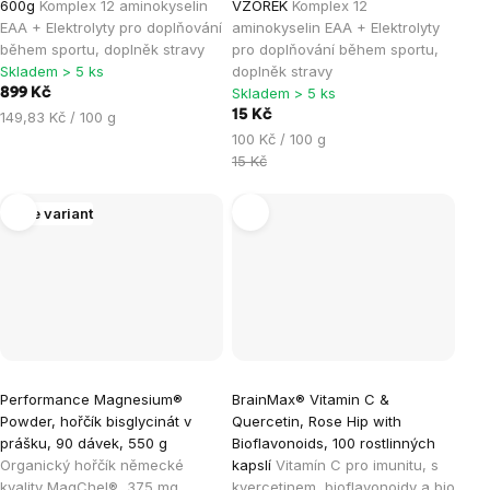
600g
Komplex 12 aminokyselin
VZOREK
Komplex 12
EAA + Elektrolyty pro doplňování
aminokyselin EAA + Elektrolyty
během sportu, doplněk stravy
pro doplňování během sportu,
Skladem > 5 ks
doplněk stravy
Skladem > 5 ks
899 Kč
Měrná
15 Kč
149,83 Kč / 100 g
cena:
Měrná
100 Kč / 100 g
cena:
15 Kč
Více variant
Performance Magnesium®
BrainMax® Vitamin C &
Powder, hořčík bisglycinát v
Quercetin, Rose Hip with
prášku, 90 dávek, 550 g
Bioflavonoids, 100 rostlinných
Organický hořčík německé
kapslí
Vitamín C pro imunitu, s
kvality MagChel®, 375 mg
kvercetinem, bioflavonoidy a bio