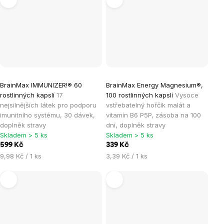
BrainMax IMMUNIZER!® 60
BrainMax Energy Magnesium®,
rostlinných kapslí
17
100 rostlinných kapslí
Vysoce
nejsilnějších látek pro podporu
vstřebatelný hořčík malát a
imunitního systému, 30 dávek,
vitamín B6 P5P, zásoba na 100
doplněk stravy
dní, doplněk stravy
Skladem > 5 ks
Skladem > 5 ks
599 Kč
339 Kč
Měrná
Měrná
9,98 Kč / 1 ks
3,39 Kč / 1 ks
cena:
cena: