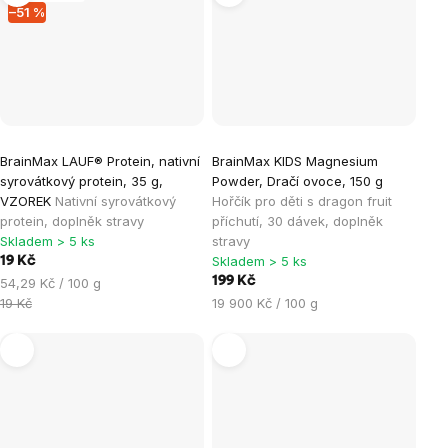
–51 %
BrainMax LAUF® Protein, nativní
BrainMax KIDS Magnesium
syrovátkový protein, 35 g,
Powder, Dračí ovoce, 150 g
VZOREK
Nativní syrovátkový
Hořčík pro děti s dragon fruit
protein, doplněk stravy
příchutí, 30 dávek, doplněk
Skladem > 5 ks
stravy
Skladem > 5 ks
19 Kč
Měrná
199 Kč
54,29 Kč / 100 g
cena:
Měrná
19 Kč
19 900 Kč / 100 g
cena: