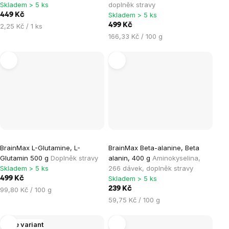
Skladem > 5 ks
doplněk stravy
Skladem > 5 ks
449 Kč
Měrná
499 Kč
2,25 Kč / 1 ks
cena:
Měrná
166,33 Kč / 100 g
cena:
BrainMax L-Glutamine, L-
BrainMax Beta-alanine, Beta
Glutamin 500 g
Doplněk stravy
alanin, 400 g
Aminokyselina,
Skladem > 5 ks
266 dávek, doplněk stravy
Skladem > 5 ks
499 Kč
Měrná
239 Kč
99,80 Kč / 100 g
cena:
Měrná
59,75 Kč / 100 g
cena:
Více variant