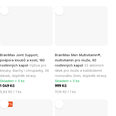
BrainMax Joint Support,
BrainMax Men Multivitamin®,
podpora kloubů a kostí, 180
multivitamín pro muže, 90
rostlinných kapslí
Výživa pro
rostlinných kapslí
32 aktivních
klouby, šlachy i chrupavky, 30
látek pro muže a každodenní
dávek, doplněk stravy
rovnováhu živin, doplněk stravy
Skladem > 5 ks
Skladem > 5 ks
1 049 Kč
999 Kč
Měrná
Měrná
5,83 Kč / 1 ks
11,10 Kč / 1 ks
cena:
cena:
–35 %