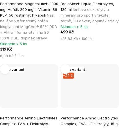
Performance Magnesium®, 1000
BrainMax® Liquid Electrolytes,
hodnocení
hodnocení
mg, Hořčík 200 mg + Vitamín B6
120 ml
Iontové elektrolyty a
produktu
produktu
P5P, 50 rostlinných kapslí
Náš
minerály pro sport v tekuté
je
je
nejlépe vstřebatelný hořčík
formě, 30 dávek, doplněk stravy
bisglycinát MagChel® 53% DDD
Skladem > 5 ks
1,0
5,0
+ Aktivní forma vitamínu B6
499 Kč
z
z
100% DDD, doplněk stravy
Měrná
415,83 Kč / 100 ml
5
5
Skladem > 5 ks
cena:
hvězdiček.
hvězdiček.
319 Kč
Měrná
6,38 Kč / 1 ks
cena:
Více variant
Více variant
–21 %
Performance Amino Electrolytes
Performance Amino Electrolytes
Complex, EAA + Elektrolyty,
Complex, EAA + Elektrolyty, 15 g,