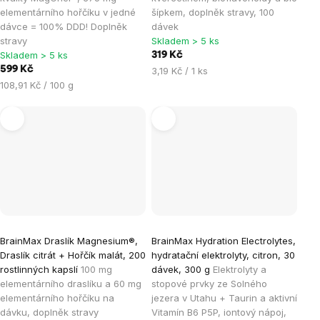
elementárního hořčíku v jedné
šípkem, doplněk stravy, 100
dávce = 100% DDD! Doplněk
dávek
stravy
Skladem > 5 ks
Skladem > 5 ks
319 Kč
599 Kč
Měrná
3,19 Kč / 1 ks
Měrná
cena:
108,91 Kč / 100 g
cena:
BrainMax Draslík Magnesium®,
BrainMax Hydration Electrolytes,
Draslík citrát + Hořčík malát, 200
hydratační elektrolyty, citron, 30
rostlinných kapslí
100 mg
dávek, 300 g
Elektrolyty a
elementárního draslíku a 60 mg
stopové prvky ze Solného
elementárního hořčíku na
jezera v Utahu + Taurin a aktivní
dávku, doplněk stravy
Vitamín B6 P5P, iontový nápoj,