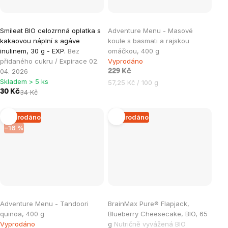
Smileat BIO celozrnná oplatka s
Adventure Menu - Masové
kakaovou náplní s agáve
koule s basmati a rajskou
inulinem, 30 g - EXP.
Bez
omáčkou, 400 g
přidaného cukru / Expirace 02.
Vyprodáno
04. 2026
229 Kč
Skladem > 5 ks
Měrná
57,25 Kč / 100 g
30 Kč
34 Kč
cena:
Vyprodáno
Vyprodáno
–16 %
Adventure Menu - Tandoori
BrainMax Pure® Flapjack,
quinoa, 400 g
Blueberry Cheesecake, BIO, 65
Vyprodáno
g
Nutričně vyvážená BIO