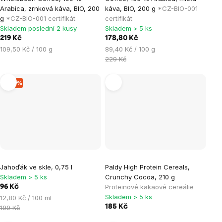
Arabica, zrnková káva, BIO, 200
káva, BIO, 200 g
*CZ-BIO-001
g
*CZ-BIO-001 certifikát
certifikát
Skladem poslední 2 kusy
Skladem > 5 ks
219 Kč
178,80 Kč
Měrná
Měrná
109,50 Kč / 100 g
89,40 Kč / 100 g
cena:
cena:
229 Kč
–51 %
Jahoďák ve skle, 0,75 l
Paldy High Protein Cereals,
Skladem > 5 ks
Crunchy Cocoa, 210 g
Proteinové kakaové cereálie
96 Kč
Skladem > 5 ks
Měrná
12,80 Kč / 100 ml
cena:
185 Kč
199 Kč