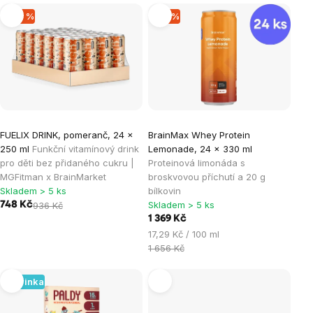
Výpis
–20 %
–17 %
produktů
FUELIX DRINK, pomeranč, 24 x
BrainMax Whey Protein
250 ml
Funkční vitamínový drink
Lemonade, 24 x 330 ml
pro děti bez přidaného cukru |
Proteinová limonáda s
MGFitman x BrainMarket
broskvovou příchutí a 20 g
Skladem > 5 ks
bílkovin
Skladem > 5 ks
748 Kč
936 Kč
1 369 Kč
Měrná
17,29 Kč / 100 ml
cena:
1 656 Kč
Novinka