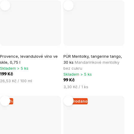
Provence, levandulové víno ve
PÜR Mentolky, tangerine tango,
skle, 0,75 l
30 ks
Mandarinkové mentolky
Skladem > 5 ks
bez cukru
Skladem > 5 ks
199 Kč
Měrná
99 Kč
26,53 Kč / 100 ml
cena:
Měrná
3,30 Kč / 1 ks
cena:
–11 %
Vyprodáno