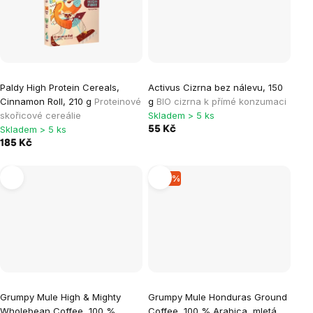
Paldy High Protein Cereals,
Activus Cizrna bez nálevu, 150
Cinnamon Roll, 210 g
Proteinové
g
BIO cizrna k přímé konzumaci
skořicové cereálie
Skladem > 5 ks
Skladem > 5 ks
55 Kč
185 Kč
–21 %
Grumpy Mule High & Mighty
Grumpy Mule Honduras Ground
Wholebean Coffee, 100 %
Coffee, 100 % Arabica, mletá