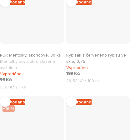
Vyprodáno
Vyprodáno
PÜR Mentolky, skořicové, 30 ks
Rybízák z červeného rybízu ve
Mentolky bez cukru slazené
skle, 0,75 l
xylitolem
Vyprodáno
Vyprodáno
199 Kč
99 Kč
Měrná
26,53 Kč / 100 ml
Měrná
cena:
3,30 Kč / 1 ks
cena:
Vyprodáno
Vyprodáno
–16 %