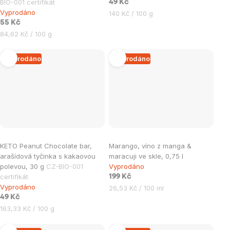
BIO-001 certifikát
49 Kč
Vyprodáno
Měrná
140 Kč / 100 g
55 Kč
cena:
Měrná
84,62 Kč / 100 g
cena:
Vyprodáno
Vyprodáno
KETO Peanut Chocolate bar,
Marango, víno z manga &
arašídová tyčinka s kakaovou
maracuji ve skle, 0,75 l
polevou, 30 g
CZ-BIO-001
Vyprodáno
certifikát
199 Kč
Vyprodáno
Měrná
26,53 Kč / 100 ml
49 Kč
cena:
Měrná
163,33 Kč / 100 g
cena: