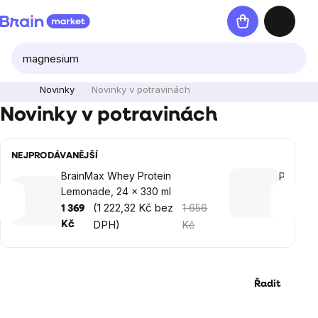
Přejít
Nákupní
na
košík
obsah
Novinky
Novinky v potravinách
Novinky v potravinách
NEJPRODÁVANĚJŠÍ
BrainMax Whey Protein
Paldy Hi
Lemonade, 24 x 330 ml
Crunchy
(1 222,32 Kč bez
(
1 656
1 369
185 Kč
DPH)
Kč
Kč
Řadit