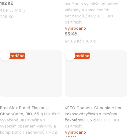
svačina s vysokým obsahem
192 Kč
vlákniny a komplexních
Měrná
48 Kč / 100 g
sacharidů / *CZ-BIO-001
cena:
229 Kč
certifikát
Vyprodáno
55 Kč
Měrná
84,62 Kč / 100 g
cena:
Vyprodáno
Vyprodáno
BrainMax Pure® Flapjack,
KETO Coconut Chocolate bar,
ChocoCoco, BIO, 65 g
Nutričně
kokosová tyčinka s mléčnou
vyvážená BIO svačina s
čokoládou, 35 g
CZ-BIO-001
vysokým obsahem vlákniny a
certifikát
komplexních sacharidů / *CZ-
Vyprodáno