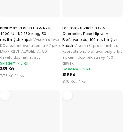
BrainMax Vitamin D3 & K2®, D3
BrainMax® Vitamin C &
4000 IU / K2 150 mcg, 50
Quercetin, Rose Hip with
rostlinných kapslí
Vysoká dávka
Bioflavonoids, 100 rostlinných
D3 a patentovaná forma K2 jako
kapslí
Vitamín C pro imunitu, s
MK-7 K2VITAL®DELTA, 50
kvercetinem, bioflavonoidy a bio
dávek, doplněk stravy
šípkem, doplněk stravy, 100
Skladem > 5 ks
dávek
Skladem > 5 ks
389 Kč
Měrná
319 Kč
7,78 Kč / 1 ks
cena:
Měrná
3,19 Kč / 1 ks
cena: