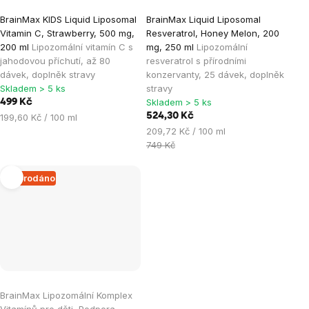
BrainMax KIDS Liquid Liposomal
BrainMax Liquid Liposomal
Vitamin C, Strawberry, 500 mg,
Resveratrol, Honey Melon, 200
200 ml
Lipozomální vitamín C s
mg, 250 ml
Lipozomální
jahodovou příchutí, až 80
resveratrol s přírodními
dávek, doplněk stravy
konzervanty, 25 dávek, doplněk
Skladem > 5 ks
stravy
Skladem > 5 ks
499 Kč
Měrná
524,30 Kč
199,60 Kč / 100 ml
cena:
Měrná
209,72 Kč / 100 ml
cena:
749 Kč
Vyprodáno
BrainMax Lipozomální Komplex