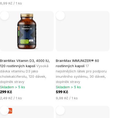
Měrná
6,99 Kč / 1 ks
cena:
BrainMax Vitamin D3, 4000 IU,
BrainMax IMMUNIZER!® 60
120 rostlinných kapslí
Vysoká
rostlinných kapslí
17
dávka vitamínu D3 jako
nejsilnějších látek pro podporu
cholekalciferolu, 120 dávek,
imunitního systému, 30 dávek,
doplněk stravy
doplněk stravy
Skladem > 5 ks
Skladem > 5 ks
299 Kč
599 Kč
Měrná
Měrná
2,49 Kč / 1 ks
9,98 Kč / 1 ks
cena:
cena:
–15 %