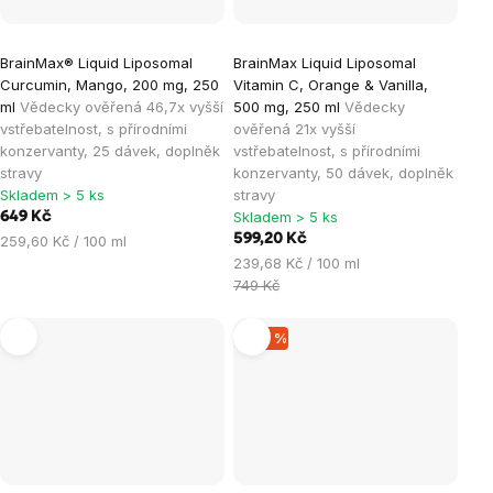
BrainMax® Liquid Liposomal
BrainMax Liquid Liposomal
Curcumin, Mango, 200 mg, 250
Vitamin C, Orange & Vanilla,
ml
Vědecky ověřená 46,7x vyšší
500 mg, 250 ml
Vědecky
vstřebatelnost, s přírodními
ověřená 21x vyšší
konzervanty, 25 dávek, doplněk
vstřebatelnost, s přírodními
stravy
konzervanty, 50 dávek, doplněk
Skladem > 5 ks
stravy
Skladem > 5 ks
649 Kč
Měrná
599,20 Kč
259,60 Kč / 100 ml
cena:
Měrná
239,68 Kč / 100 ml
cena:
749 Kč
–30 %