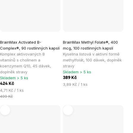
Průměrné
BrainMax Activated B-
BrainMax Methyl Folate®, 400
hodnocení
Complex®, 90 rostlinných kapslí
mcg, 100 rostlinných kapslí
produktu
Komplex aktivovaných B
Kyselina listová v aktivní formě
je
vitamínů s cholinem a
methylfolát, 100 dávek, doplněk
koenzymem Q10, 45 dávek,
stravy
5,0
doplněk stravy
Skladem > 5 ks
z
Skladem > 5 ks
389 Kč
5
424 Kč
Měrná
3,89 Kč / 1 ks
hvězdiček.
Měrná
cena:
4,71 Kč / 1 ks
cena:
499 Kč