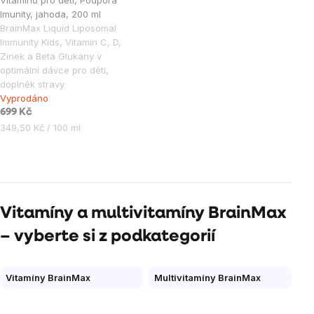
Vitamínů pro děti, Podpora
Imunity, jahoda, 200 ml
BrainMax Liquid Liposomal
Immunity Kids, Vitamin C, D,
Zinek a Beta Glukany v
optimální dávce pro děti,
doplněk stravy
Vyprodáno
699 Kč
Měrná
349,50 Kč / 100 ml
cena:
Ovládací
prvky
výpisu
Vitamíny a multivitamíny BrainMax
– vyberte si z podkategorií
Vitamíny BrainMax
Multivitamíny BrainMax