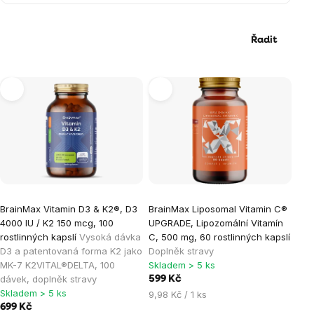
Řadit
Výpis
produktů
BrainMax Vitamin D3 & K2®, D3
BrainMax Liposomal Vitamin C®
4000 IU / K2 150 mcg, 100
UPGRADE, Lipozomální Vitamín
rostlinných kapslí
Vysoká dávka
C, 500 mg, 60 rostlinných kapslí
D3 a patentovaná forma K2 jako
Doplněk stravy
MK-7 K2VITAL®DELTA, 100
Skladem > 5 ks
dávek, doplněk stravy
599 Kč
Skladem > 5 ks
Měrná
9,98 Kč / 1 ks
699 Kč
cena: