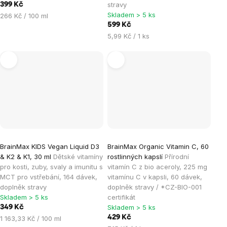
stravy
399 Kč
Skladem > 5 ks
Měrná
266 Kč / 100 ml
cena:
599 Kč
Měrná
5,99 Kč / 1 ks
cena:
BrainMax KIDS Vegan Liquid D3
BrainMax Organic Vitamin C, 60
& K2 & K1, 30 ml
Dětské vitamíny
rostlinných kapslí
Přírodní
pro kosti, zuby, svaly a imunitu s
vitamín C z bio aceroly, 225 mg
MCT pro vstřebání, 164 dávek,
vitamínu C v kapsli, 60 dávek,
doplněk stravy
doplněk stravy / *CZ-BIO-001
Skladem > 5 ks
certifikát
Skladem > 5 ks
349 Kč
Měrná
429 Kč
1 163,33 Kč / 100 ml