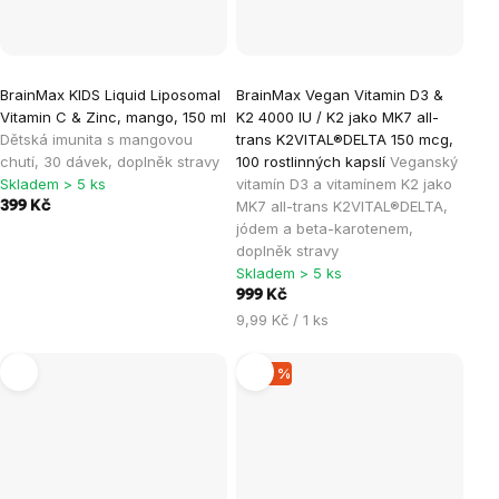
BrainMax KIDS Liquid Liposomal
BrainMax Vegan Vitamin D3 &
Vitamin C & Zinc, mango, 150 ml
K2 4000 IU / K2 jako MK7 all-
Dětská imunita s mangovou
trans K2VITAL®DELTA 150 mcg,
chutí, 30 dávek, doplněk stravy
100 rostlinných kapslí
Veganský
Skladem > 5 ks
vitamín D3 a vitamínem K2 jako
MK7 all-trans K2VITAL®DELTA,
399 Kč
jódem a beta-karotenem,
doplněk stravy
Skladem > 5 ks
999 Kč
Měrná
9,99 Kč / 1 ks
cena:
–20 %