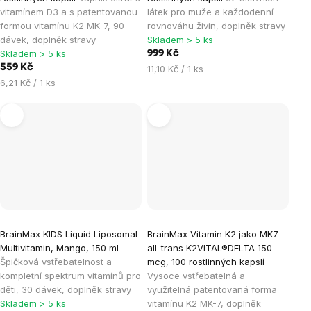
vitamínem D3 a s patentovanou
látek pro muže a každodenní
formou vitamínu K2 MK-7, 90
rovnováhu živin, doplněk stravy
dávek, doplněk stravy
Skladem > 5 ks
Skladem > 5 ks
999 Kč
559 Kč
Měrná
11,10 Kč / 1 ks
Měrná
cena:
6,21 Kč / 1 ks
cena:
BrainMax KIDS Liquid Liposomal
BrainMax Vitamin K2 jako MK7
Multivitamin, Mango, 150 ml
all-trans K2VITAL®DELTA 150
Špičková vstřebatelnost a
mcg, 100 rostlinných kapslí
kompletní spektrum vitamínů pro
Vysoce vstřebatelná a
děti, 30 dávek, doplněk stravy
využitelná patentovaná forma
Skladem > 5 ks
vitamínu K2 MK-7, doplněk