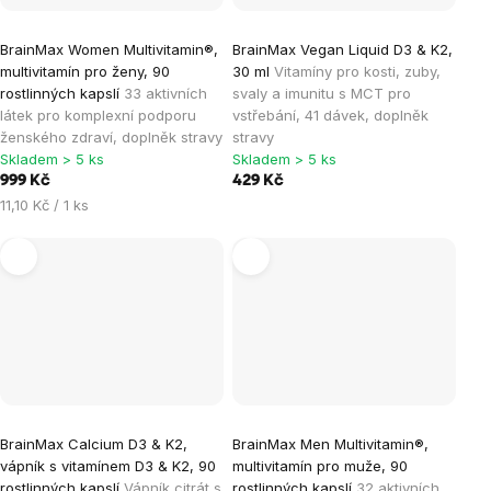
BrainMax Women Multivitamin®,
BrainMax Vegan Liquid D3 & K2,
multivitamín pro ženy, 90
30 ml
Vitamíny pro kosti, zuby,
rostlinných kapslí
33 aktivních
svaly a imunitu s MCT pro
látek pro komplexní podporu
vstřebání, 41 dávek, doplněk
ženského zdraví, doplněk stravy
stravy
Skladem > 5 ks
Skladem > 5 ks
999 Kč
429 Kč
Měrná
11,10 Kč / 1 ks
cena:
BrainMax Calcium D3 & K2,
BrainMax Men Multivitamin®,
vápník s vitamínem D3 & K2, 90
multivitamín pro muže, 90
rostlinných kapslí
Vápník citrát s
rostlinných kapslí
32 aktivních