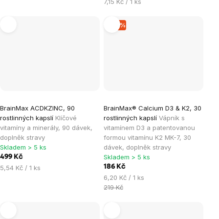
cena:
Měrná
7,15 Kč / 1 ks
cena:
–15 %
BrainMax ACDKZINC, 90
BrainMax® Calcium D3 & K2, 30
rostlinných kapslí
Klíčové
rostlinných kapslí
Vápník s
vitamíny a minerály, 90 dávek,
vitamínem D3 a patentovanou
doplněk stravy
formou vitamínu K2 MK-7, 30
Skladem > 5 ks
dávek, doplněk stravy
Skladem > 5 ks
499 Kč
Měrná
186 Kč
5,54 Kč / 1 ks
cena:
Měrná
6,20 Kč / 1 ks
cena:
219 Kč