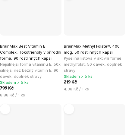
BrainMax Best Vitamin E
BrainMax Methyl Folate®, 400
Complex, Tokotrienoly v přírodní
mcg, 50 rostlinných kapslí
formě, 90 rostlinných kapslí
Kyselina listová v aktivní formě
Nejsilnější forma vitamínu E, 50x
methylfolát, 50 dávek, doplněk
silnější než běžný vitamín E, 90
stravy
dávek, doplněk stravy
Skladem > 5 ks
Skladem > 5 ks
219 Kč
799 Kč
Měrná
4,38 Kč / 1 ks
Měrná
cena:
8,88 Kč / 1 ks
cena: