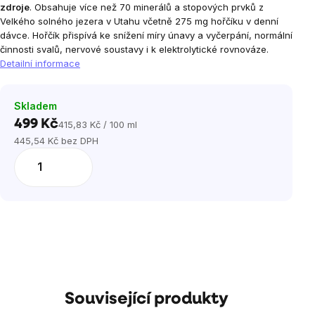
zdroje
. Obsahuje více než 70 minerálů a stopových prvků z
Velkého solného jezera v Utahu včetně 275 mg hořčíku v denní
dávce. Hořčík přispívá ke snížení míry únavy a vyčerpání, normální
činnosti svalů, nervové soustavy i k elektrolytické rovnováze.
Detailní informace
Skladem
499 Kč
415,83 Kč / 100 ml
Měrná
445,54 Kč bez DPH
cena:
Související produkty