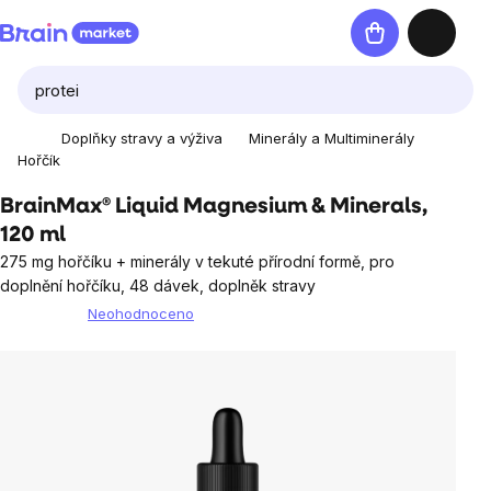
Přejít
Nákupní
na
košík
obsah
Doplňky stravy a výživa
Minerály a Multiminerály
Hořčík
BrainMax® Liquid Magnesium & Minerals,
120 ml
275 mg hořčíku + minerály v tekuté přírodní formě, pro
doplnění hořčíku, 48 dávek, doplněk stravy
Neohodnoceno
Průměrné
hodnocení
produktu
je
0,0
z
5
hvězdiček.