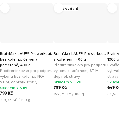
Více variant
BrainMax LAUF® Preworkout,
BrainMax LAUF® Preworkout,
BrainMax Cl
bez kofeinu, červený
s kofeinem, 400 g
1000 g
Sac
pomeranč, 400 g
Předtréninkovka pro podporu
uvolňování
Předtréninkovka pro podporu
výkonu s kofeinem, STIM,
vytrvalostn
výkonu bez kofeinu, NO-
doplněk stravy
stravy
STIM, doplněk stravy
Skladem > 5 ks
Skladem > 
Skladem > 5 ks
799 Kč
649 Kč
799 Kč
Měrná
Měrná
199,75 Kč / 100 g
64,90 Kč / 
Měrná
cena:
cena:
199,75 Kč / 100 g
cena: