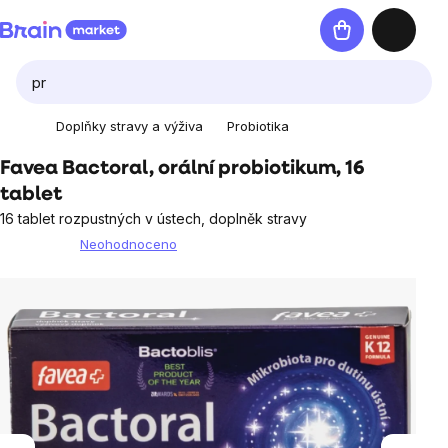
Přejít
Nákupní
na
košík
obsah
Doplňky stravy a výživa
Probiotika
Favea Bactoral, orální probiotikum, 16
tablet
16 tablet rozpustných v ústech, doplněk stravy
Neohodnoceno
Průměrné
hodnocení
produktu
je
0,0
z
5
hvězdiček.