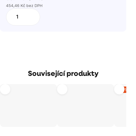
Měrná
454,46 Kč bez DPH
cena:
Související produkty
–10 %