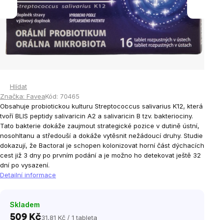
Hlídat
Značka:
Favea
Kód:
70465
Obsahuje probiotickou kulturu
Streptococcus salivarius
K12, která
tvoří BLIS peptidy salivaricin A2 a salivaricin B tzv. bakteriociny.
Tato bakterie dokáže zaujmout strategické pozice v dutině ústní,
nosohltanu a středouší a dokáže vytěsnit nežádoucí druhy. Studie
dokazují, že Bactoral je schopen kolonizovat horní část dýchacích
cest již 3 dny po prvním podání a je možno ho detekovat ještě 32
dní po vysazení.
Detailní informace
Skladem
509 Kč
31,81 Kč / 1 tableta