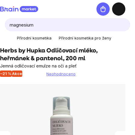
Přejít
Nákupní
na
košík
obsah
Přírodní kosmetika
Přírodní kosmetika pro ženy
Herbs by Hupka Odličovací mléko,
heřmánek & pantenol, 200 ml
Jemná odličovací emulze na oči a pleť
–21 %
Akce
Neohodnoceno
Průměrné
hodnocení
produktu
je
0,0
z
5
hvězdiček.