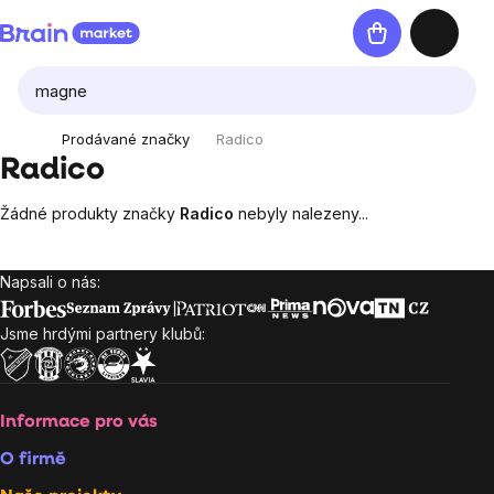
Přejít
Nákupní
na
košík
obsah
Prodávané značky
Radico
Radico
Žádné produkty značky
Radico
nebyly nalezeny...
Napsali o nás:
Zápatí
Jsme hrdými partnery klubů:
Informace pro vás
O firmě