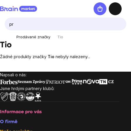
Přejít
Nákupní
na
košík
obsah
Prodávané značky
Tio
Tio
Žádné produkty značky
Tio
nebyly nalezeny...
Napsali o nás:
Zápatí
Jsme hrdými partnery klubů:
Informace pro vás
O firmě